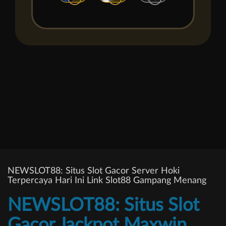
NEWSLOT88: Situs Slot Gacor Server Hoki
Terpercaya Hari Ini Link Slot88 Gampang Menang
NEWSLOT88: Situs Slot
Gacor Jackpot Maxwin