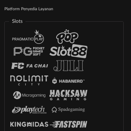
Platform Penyedia Layanan
Slots