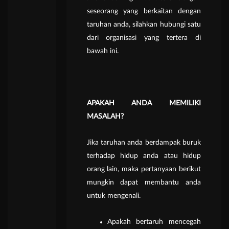
seseorang yang berkaitan dengan
taruhan anda, silahkan hubungi satu
dari organisasi yang tertera di
bawah ini.
APAKAH ANDA MEMILIKI
MASALAH?
Jika taruhan anda berdampak buruk
terhadap hidup anda atau hidup
orang lain, maka pertanyaan berikut
mungkin dapat membantu anda
untuk mengenali.
Apakah bertaruh mencegah