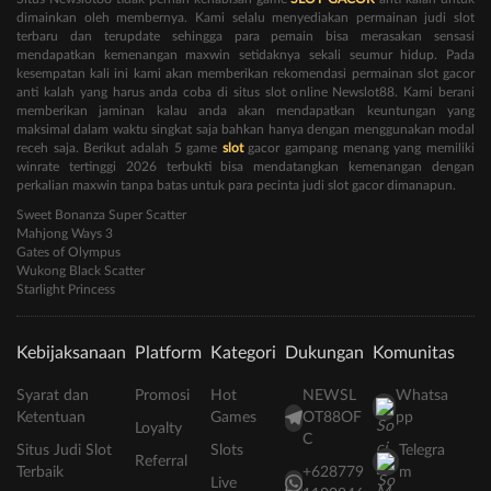
dimainkan oleh membernya. Kami selalu menyediakan permainan judi slot
terbaru dan terupdate sehingga para pemain bisa merasakan sensasi
mendapatkan kemenangan maxwin setidaknya sekali seumur hidup. Pada
kesempatan kali ini kami akan memberikan rekomendasi permainan slot gacor
anti kalah yang harus anda coba di situs slot online Newslot88. Kami berani
memberikan jaminan kalau anda akan mendapatkan keuntungan yang
maksimal dalam waktu singkat saja bahkan hanya dengan menggunakan modal
receh saja. Berikut adalah 5 game
slot
gacor gampang menang yang memiliki
winrate tertinggi 2026 terbukti bisa mendatangkan kemenangan dengan
perkalian maxwin tanpa batas untuk para pecinta judi slot gacor dimanapun.
Sweet Bonanza Super Scatter
Mahjong Ways 3
Gates of Olympus
Wukong Black Scatter
Starlight Princess
Kebijaksanaan
Platform
Kategori
Dukungan
Komunitas
Syarat dan
Promosi
Hot
NEWSL
Whatsa
Ketentuan
Games
OT88OF
pp
Loyalty
C
Situs Judi Slot
Slots
Telegra
Referral
Terbaik
+628779
m
Live