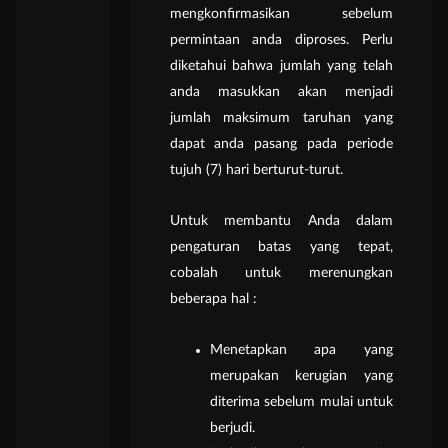
mengkonfirmasikan sebelum
permintaan anda diproses. Perlu
diketahui bahwa jumlah yang telah
anda masukkan akan menjadi
jumlah maksimum taruhan yang
dapat anda pasang pada periode
tujuh (7) hari berturut-turut.
Untuk membantu Anda dalam
pengaturan batas yang tepat,
cobalah untuk merenungkan
beberapa hal :
Menetapkan apa yang
merupakan kerugian yang
diterima sebelum mulai untuk
berjudi.