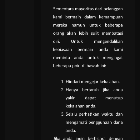
Sementara mayoritas dari pelanggan
kami bermain dalam kemampuan
mereka namun untuk beberapa
orang akan lebih sulit membatasi
diri. Untuk mengendalikan
kebiasaan bermain anda kami
meminta anda untuk mengingat
beberapa poin di bawah ini:
Hindari mengejar kekalahan.
Hanya bertaruh jika anda
yakin dapat menutup
kekalahan anda.
Selalu perhatikan waktu dan
mengamati penggunaan dana
anda.
Jika anda ingin berbicara dengan