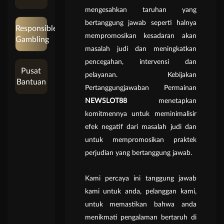
mengesahkan taruhan yang
bertanggung jawab seperti halnya
Responsible
mempromosikan kesadaran akan
Gambling
masalah judi dan meningkatkan
pencegahan, intervensi dan
Pusat
pelayanan. Kebijakan
Bantuan
Pertanggungjawaban Permainan
NEWSLOT88
menetapkan
komitmennya untuk meminimalisir
efek negatif dari masalah judi dan
untuk mempromosikan praktek
perjudian yang bertanggung jawab.
Kami percaya ini tanggung jawab
kami untuk anda, pelanggan kami,
untuk memastikan bahwa anda
menikmati pengalaman bertaruh di