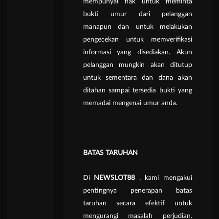
mempunyai hak untuk meminta
bukti umur dari pelanggan
manapun dan untuk melakukan
pengecekan untuk memverifikasi
informasi yang disediakan. Akun
pelanggan mungkin akan ditutup
untuk sementara dan dana akan
ditahan sampai tersedia bukti yang
memadai mengenai umur anda.
BATAS TARUHAN
Di
NEWSLOT88
, kami mengakui
pentingnya penerapan batas
taruhan secara efektif untuk
mengurangi masalah perjudian.