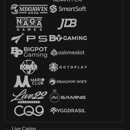
Live Casino