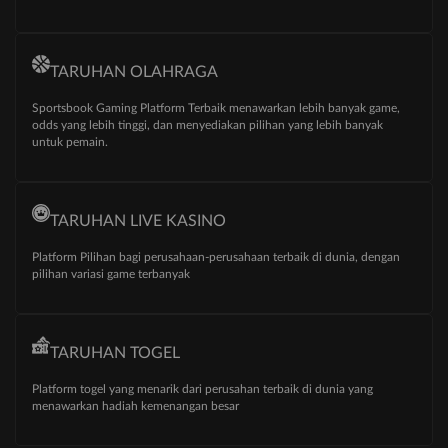
TARUHAN OLAHRAGA
Sportsbook Gaming Platform Terbaik menawarkan lebih banyak game,
odds yang lebih tinggi, dan menyediakan pilihan yang lebih banyak
untuk pemain.
TARUHAN LIVE KASINO
Platform Pilihan bagi perusahaan-perusahaan terbaik di dunia, dengan
pilihan variasi game terbanyak
TARUHAN TOGEL
Platform togel yang menarik dari perusahan terbaik di dunia yang
menawarkan hadiah kemenangan besar