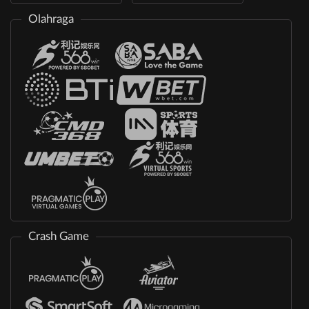
Olahraga
Crash Game