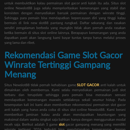
untuk membuktikan kalau permainan slot gacor anti kalah itu ada. Situs slot
online Newslot88 juga selalu memprioritaskan kemenangan yang stabil dan
konsisten dengan menyediakan banyak permainan dengan winrate tinggi.
Sehingga para pemain bisa mendapatkan kepercayaan diri yang tinggi kalau
bermain di link new slot88 pantang rungkad. Daftar sekarang dan rasakan
sendiri pengalaman berbeda yang mungkin tidak akan pernah anda rasakan
ketika bermain di situs slot online lainnya. Berapapun kemenangan yang anda
dapatkan pasti akan langsung kami bayar tuntas tanpa harus melalui proses
yang lama dan ribet.
Rekomendasi Game Slot Gacor
Winrate Tertinggi Gampang
Menang
Situs Newslot88 tidak pernah kehabisan game
SLOT GACOR
anti kalah untuk
dimainkan oleh membernya. Kami selalu menyediakan permainan judi slot
terbaru dan terupdate sehingga para pemain bisa merasakan sensasi
mendapatkan kemenangan maxwin setidaknya sekali seumur hidup. Pada
kesempatan kali ini kami akan memberikan rekomendasi permainan slot gacor
anti kalah yang harus anda coba di situs slot online Newslot88. Kami berani
memberikan jaminan kalau anda akan mendapatkan keuntungan yang
maksimal dalam waktu singkat saja bahkan hanya dengan menggunakan modal
receh saja. Berikut adalah 5 game
slot
gacor gampang menang yang memiliki
winrate tertinggi 2026 terbukti bisa mendatangkan kemenangan dengan