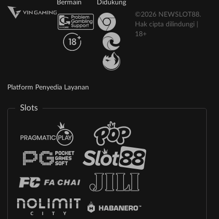
Bermain
Didukung
©2026 NEWSLOT88.
Hak cipta dilindungi |
18+
Platform Penyedia Layanan
Slots