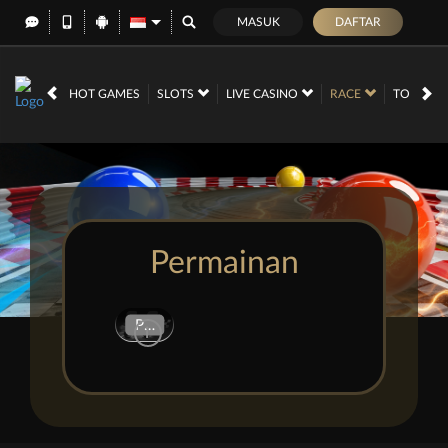
MASUK
DAFTAR
HOT GAMES
SLOTS
LIVE CASINO
RACE
TOGEL
Permainan
i