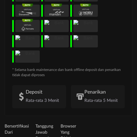
* Selama bank maintenance dan bank offline deposit dan penarikan
tidak dapat diproses
Deposit
Penarikan
Rata-rata 3 Menit
Rata-rata 5 Menit
Bersertifikasi
Tanggung
Browser
Dari
Jawab
Yang