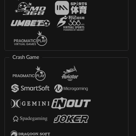
Crash Game