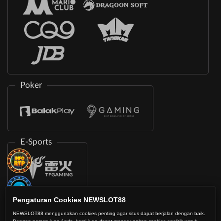
Poker
E-Sports
Sabung Ayam
Pengaturan Cookies NEWSLOT88
NEWSLOT88 menggunakan cookies penting agar situs dapat berjalan dengan baik.