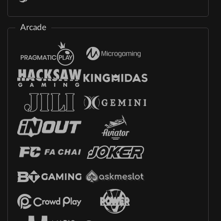
Arcade