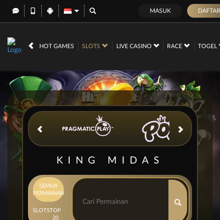
MASUK
DAFTA
IDR
12,732,582,
HOT GAMES
SLOTS
LIVE CASINO
RACE
TOGEL
KING MIDAS
SEMUA
PERMAINAN
SLOTS
TOP
20