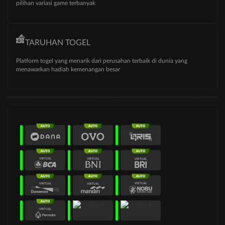
pilihan variasi game terbanyak
TARUHAN TOGEL
Platform togel yang menarik dari perusahan terbaik di dunia yang
menawarkan hadiah kemenangan besar