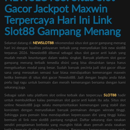
Gacor Jackpot Maxwin
Terpercaya Hari Ini Link
Slot88 Gampang Menang
Selamat datang di
NEWSLOT88
rekomendasi situs slot gacor gampang menang
hari ini dengan kualitas pelayanan terbaik yang menyediakan link new slot88
terpanas 2026. Newslot88 dikenal sebagai situs slot gacor anti kalah yang
mudah meraih keuntungan dalam waktu singkat. Banyak platform slot gacor
gampang menang terbaik tersedia disini yang bisa dimainkan tanpa harus
mengeluarkan modal yang besar. Sudah banyak pecinta judi slot gacor diluar
sana yang merasakan sensasi luar biasa mendapatkan kemenangan maxwin
ketika bermain di situs slot gacor Newslot88. Jadi dengan begitu anda tidak
perlu lagi ragu untuk bermain dan meraih kemenangan bersama dengan kami
sekarang juga.
Sebagai salah satu platform slot online terbaik dan terpercaya
SLOT88
hadir
untuk membuktikan kalau permainan slot gacor anti kalah itu ada. Situs slot
online Newslot88 juga selalu memprioritaskan kemenangan yang stabil dan
konsisten dengan menyediakan banyak permainan dengan winrate tinggi.
Sehingga para pemain bisa mendapatkan kepercayaan diri yang tinggi kalau
bermain di link new slot88 pantang rungkad. Daftar sekarang dan rasakan
sendiri pengalaman berbeda yang mungkin tidak akan pernah anda rasakan
ketika bermain di situs slot online lainnya. Berapapun kemenangan yang anda