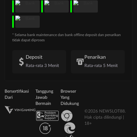
* Selama bank maintenance dan bank offline deposit dan penarikan
tidak dapat diproses
Deposit
Penarikan
Rata-rata 3 Menit
Rata-rata 5 Menit
Bersertifikasi
Tanggung
Browser
Dari
Jawab
Yang
Bermain
Didukung
©2026 NEWSLOT88.
Hak cipta dilindungi |
18+