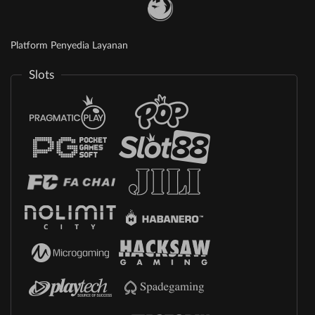
Platform Penyedia Layanan
Slots