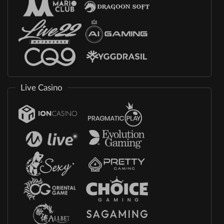
Live Casino