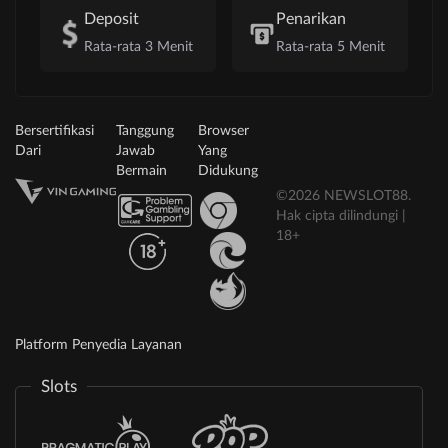
Deposit
Penarikan
Rata-rata 3 Menit
Rata-rata 5 Menit
Bersertifikasi
Tanggung
Browser
Dari
Jawab
Yang
Bermain
Didukung
©2026 NEWSLOT88.
Hak cipta dilindungi |
18+
Platform Penyedia Layanan
Slots