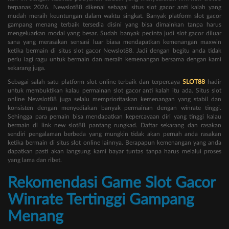
terpanas 2026. Newslot88 dikenal sebagai situs slot gacor anti kalah yang
mudah meraih keuntungan dalam waktu singkat. Banyak platform slot gacor
gampang menang terbaik tersedia disini yang bisa dimainkan tanpa harus
mengeluarkan modal yang besar. Sudah banyak pecinta judi slot gacor diluar
sana yang merasakan sensasi luar biasa mendapatkan kemenangan maxwin
ketika bermain di situs slot gacor Newslot88. Jadi dengan begitu anda tidak
perlu lagi ragu untuk bermain dan meraih kemenangan bersama dengan kami
sekarang juga.
Sebagai salah satu platform slot online terbaik dan terpercaya
SLOT88
hadir
untuk membuktikan kalau permainan slot gacor anti kalah itu ada. Situs slot
online Newslot88 juga selalu memprioritaskan kemenangan yang stabil dan
konsisten dengan menyediakan banyak permainan dengan winrate tinggi.
Sehingga para pemain bisa mendapatkan kepercayaan diri yang tinggi kalau
bermain di link new slot88 pantang rungkad. Daftar sekarang dan rasakan
sendiri pengalaman berbeda yang mungkin tidak akan pernah anda rasakan
ketika bermain di situs slot online lainnya. Berapapun kemenangan yang anda
dapatkan pasti akan langsung kami bayar tuntas tanpa harus melalui proses
yang lama dan ribet.
Rekomendasi Game Slot Gacor
Winrate Tertinggi Gampang
Menang