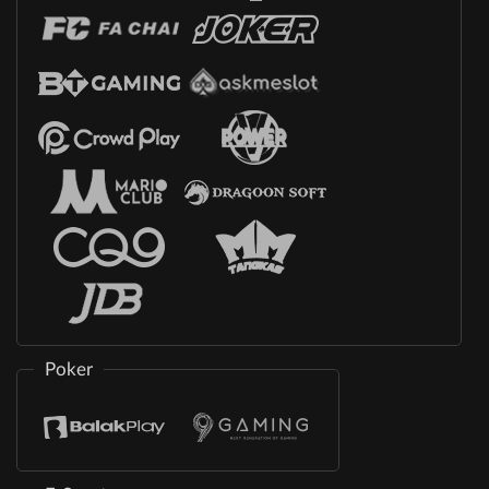
Poker