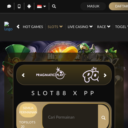
MASUK
DAFTA
IDR
12,667,617,
HOT GAMES
SLOTS
LIVE CASINO
RACE
TOGEL
SLOT88 X PP
SEMUA
PERMAINAN
TOP
SLOTS
20