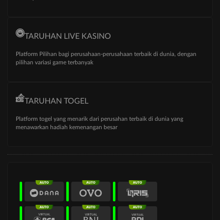
TARUHAN LIVE KASINO
Platform Pilihan bagi perusahaan-perusahaan terbaik di dunia, dengan
pilihan variasi game terbanyak
TARUHAN TOGEL
Platform togel yang menarik dari perusahan terbaik di dunia yang
menawarkan hadiah kemenangan besar