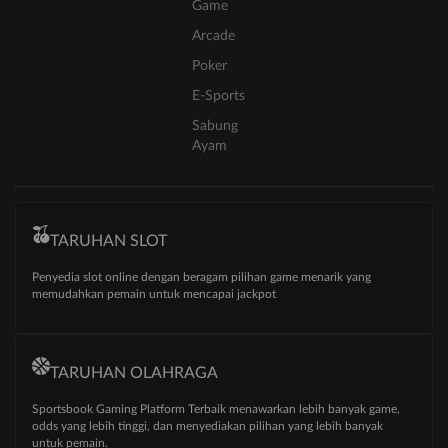
Game
Arcade
Poker
E-Sports
Sabung
Ayam
TARUHAN SLOT
Penyedia slot online dengan beragam pilihan game menarik yang
memudahkan pemain untuk mencapai jackpot
TARUHAN OLAHRAGA
Sportsbook Gaming Platform Terbaik menawarkan lebih banyak game,
odds yang lebih tinggi, dan menyediakan pilihan yang lebih banyak
untuk pemain.