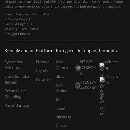
winrate tertinggi 2026 terbukti bisa mendatangkan kemenangan dengan
perkalian maxwin tanpa batas untuk para pecinta judi slot gacor dimanapun.
Sweet Bonanza Super Scatter
Mahjong Ways 3
Gates of Olympus
Wukong Black Scatter
Starlight Princess
Kebijaksanaan
Platform
Kategori
Dukungan
Komunitas
Syarat dan
Promosi
Hot
NEWSL
Whatsa
Ketentuan
Games
OT88OF
pp
Loyalty
C
Situs Judi Slot
Slots
Telegra
Referral
Terbaik
+628199
m
Live
4459148
Responsible
Casino
Gambling
Race
Pusat Bantuan
Togel
Olahraga
Crash