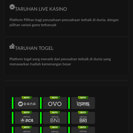
TARUHAN LIVE KASINO
Platform Pilihan bagi perusahaan-perusahaan terbaik di dunia, dengan
pilihan variasi game terbanyak
TARUHAN TOGEL
Platform togel yang menarik dari perusahan terbaik di dunia yang
menawarkan hadiah kemenangan besar