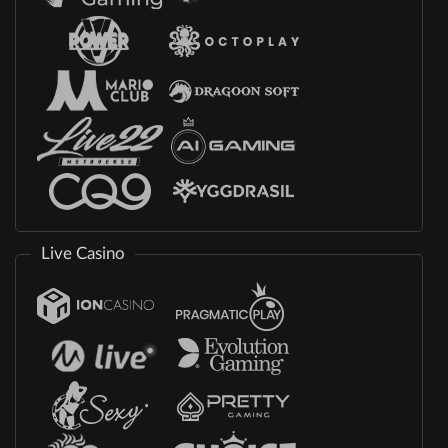
Live Casino