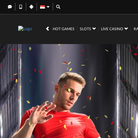
HOT GAMES
SLOTS
LIVE CASINO
R