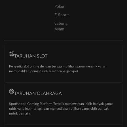
Poker
E-Sports
Sabung
Ayam
TARUHAN SLOT
Penyedia slot online dengan beragam pilihan game menarik yang
memudahkan pemain untuk mencapai jackpot
TARUHAN OLAHRAGA
Sportsbook Gaming Platform Terbaik menawarkan lebih banyak game,
odds yang lebih tinggi, dan menyediakan pilihan yang lebih banyak
untuk pemain.