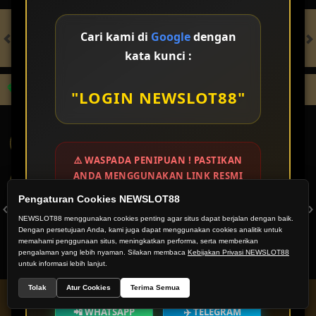
Cari kami di
Google
dengan
kata kunci :
HOT GAMES
SLOTS
LIVE CASINO
RACE
TOGEL
OL
Game Populer
"LOGIN NEWSLOT88"
⚠️ WASPADA PENIPUAN ! PASTIKAN
ANDA MENGGUNAKAN LINK RESMI
NEWSLOT88
GATES OF OLYMPUS POP
TREASURES OF AZTEC
GOYANG GAIB
Pengaturan Cookies NEWSLOT88
NEWSLOT88 menggunakan cookies penting agar situs dapat berjalan dengan baik.
Dengan persetujuan Anda, kami juga dapat menggunakan cookies analitik untuk
memahami penggunaan situs, meningkatkan performa, serta memberikan
🔗 LINK
🎰 LINK RTP
pengalaman yang lebih nyaman. Silakan membaca
Kebijakan Privasi NEWSLOT88
NEWSLOT88
untuk informasi lebih lanjut.
Tolak
Atur Cookies
Terima Semua
MAHJONG WINS 3 – BLACK SCATTER
SWEET BONANZA 2500
SUPER ELEMENTS 2
Beranda
Promosi
Masuk
Hub. Kami
Akun Saya
📲 WHATSAPP
✈️ TELEGRAM