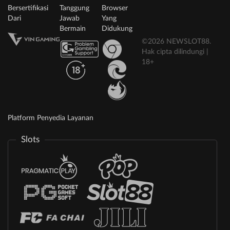
Bersertifikasi
Tanggung
Browser
Dari
Jawab
Yang
Bermain
Didukung
©2026 NEWSLOT88.
Hak cipta dilindungi |
18+
Platform Penyedia Layanan
Slots