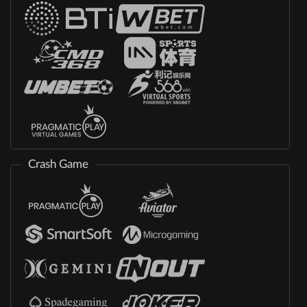
Crash Game