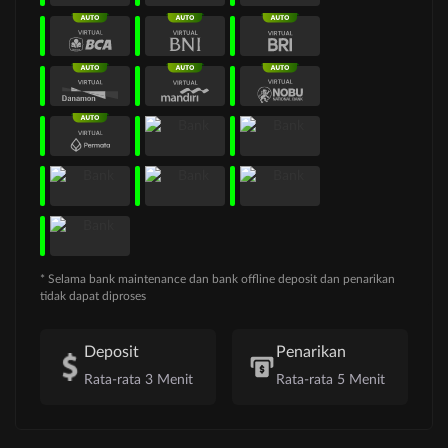
* Selama bank maintenance dan bank offline deposit dan penarikan
tidak dapat diproses
Deposit
Penarikan
Rata-rata 3 Menit
Rata-rata 5 Menit