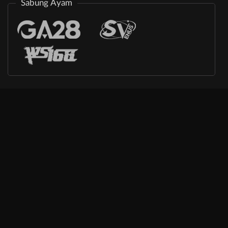
Sabung Ayam