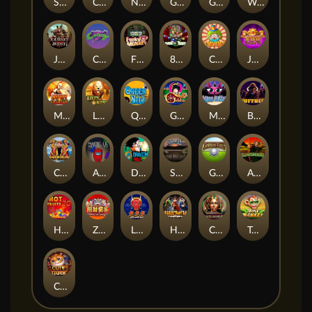
SHIBA VILLAGE
CHRISTMAS GIFT
NEZHA DEMON REBORN
GOLDEN LOTUS
GOD LIST
WAR SAINT
JOURNEY WEST
CRAZY 7
FUNKEY MONKEY
8 BALL SLOTS
CIRCUS
JIN QIAN WA
MIGHTY SPARTAN
LION KING
QUEEN OF THE NILE
GEISHA
MISS KITTY
BUFFALO
CHOY SUN DOA
AMONG US
DRAGON BALL
SILVER BULLET
GOLDEN TOUR
ARCHER
HOT FRUITS 20
ZHAO CAI TONG ZHI
LONG LONG LONG
Halloween Fortune
CAT QUEEN
Triple Monkey
CUTE TIGER