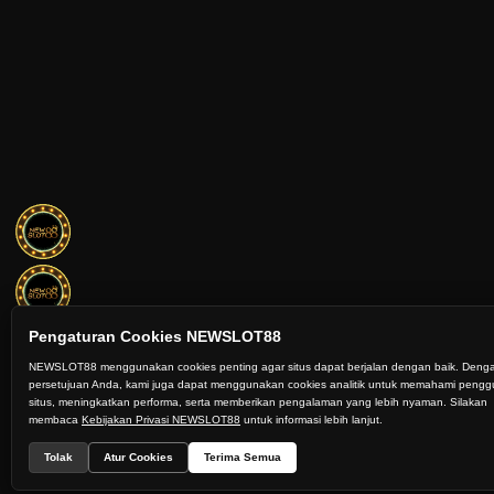
Pengaturan Cookies NEWSLOT88
NEWSLOT88 menggunakan cookies penting agar situs dapat berjalan dengan baik. Deng
persetujuan Anda, kami juga dapat menggunakan cookies analitik untuk memahami peng
situs, meningkatkan performa, serta memberikan pengalaman yang lebih nyaman. Silakan
membaca
Kebijakan Privasi NEWSLOT88
untuk informasi lebih lanjut.
Tolak
Atur Cookies
Terima Semua