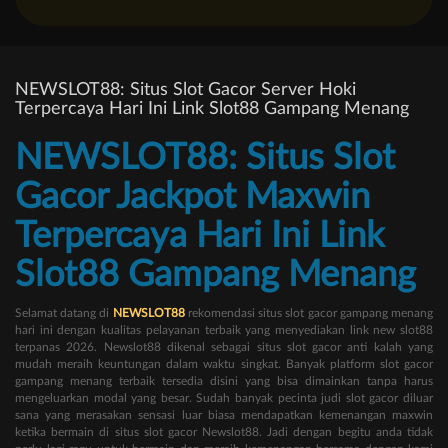
NEWSLOT88: Situs Slot Gacor Server Hoki
Terpercaya Hari Ini Link Slot88 Gampang Menang
NEWSLOT88: Situs Slot
Gacor Jackpot Maxwin
Terpercaya Hari Ini Link
Slot88 Gampang Menang
Selamat datang di
NEWSLOT88
rekomendasi situs slot gacor gampang menang
hari ini dengan kualitas pelayanan terbaik yang menyediakan link new slot88
terpanas 2026. Newslot88 dikenal sebagai situs slot gacor anti kalah yang
mudah meraih keuntungan dalam waktu singkat. Banyak platform slot gacor
gampang menang terbaik tersedia disini yang bisa dimainkan tanpa harus
mengeluarkan modal yang besar. Sudah banyak pecinta judi slot gacor diluar
sana yang merasakan sensasi luar biasa mendapatkan kemenangan maxwin
ketika bermain di situs slot gacor Newslot88. Jadi dengan begitu anda tidak