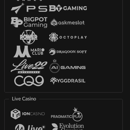
Live Casino