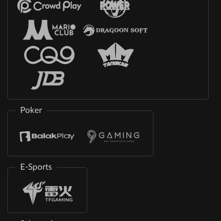
Poker
E-Sports