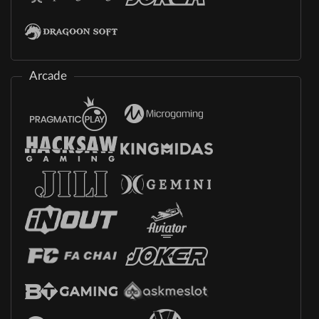
Arcade