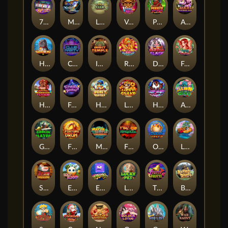
77 FORTUNE
Magic Wheel
Little Farm
Venice Mask
PIRATE LEGEND
Alice Wonderland
House of Dog
Club Party
Insect Temple
Rio Carnival
Daruma Block
Fairy of Riches
Hawaiian Totem
Fruity Jester
Honey Bee Bee
Lucky Snake
Hip Hop Penguin
Alien Hive
Goblin Slayer
FORTUNE DRUM
MAYAN TEMPLE
FIRE KINGDOM
OCEAN ADVENTURE
LUCKY BEASTS
SUSHI BONANZA
EGGY BUNNIES
EMONJI
LUCKY PET
TUTTI FRUTTI
BONUS BEAR