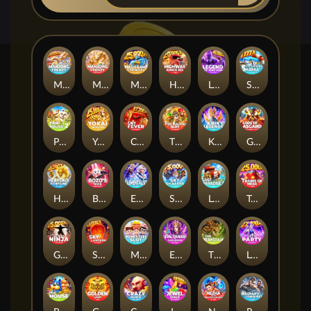
Mahjong Frenzy : Tiles of Fortunes
Mahjong Frenzy
Magic Lamp Carnival
Highway Kings HD
Legend of King Kong
Sharkalicious
Paw House 2
Yokai Treasure
CNY Fever
Three Kingdoms Slot
Kirin Legends
Gods of Asgard
Heavenly Fortune
Bozo's Trick
Elementalist
Sky Chasers
Lost Paradise 2
Trains of India
Gate of Ninja
Sky Lantern
Money Tree Slot
Evil Queen Cauldron
The Beanstalk
Let's Party