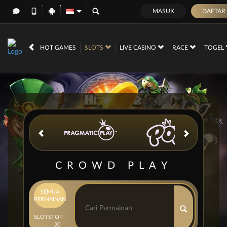
MASUK
DAFTAR
IDR
12,691,190,
HOT GAMES
SLOTS
LIVE CASINO
RACE
TOGEL
CROWD PLAY
SEMUA
PERMAINAN
SLOTS
TOP
20