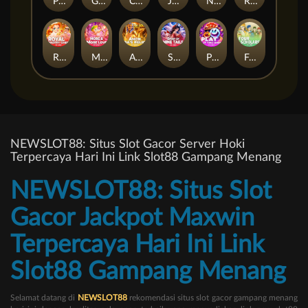
Paw House
Golden Lion
Crazy Miner
Jewel Space
Nezha And The Dragon Emperor
Ragnar's Conquest
Royal Pastry Chef
More & More Love
Amon Ra's Relic
Spirit of Nine Tails
Play If You Dare
Four Scholars
NEWSLOT88: Situs Slot Gacor Server Hoki
Terpercaya Hari Ini Link Slot88 Gampang Menang
NEWSLOT88: Situs Slot
Gacor Jackpot Maxwin
Terpercaya Hari Ini Link
Slot88 Gampang Menang
Selamat datang di
NEWSLOT88
rekomendasi situs slot gacor gampang menang