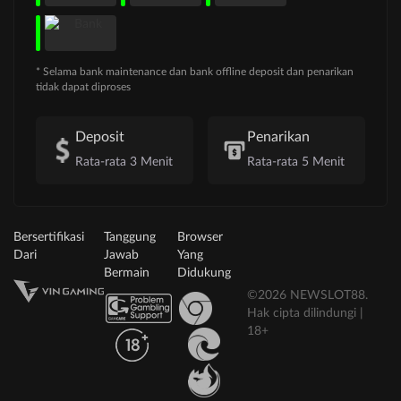
* Selama bank maintenance dan bank offline deposit dan penarikan
tidak dapat diproses
Deposit
Penarikan
Rata-rata 3 Menit
Rata-rata 5 Menit
Bersertifikasi
Tanggung
Browser
Dari
Jawab
Yang
Bermain
Didukung
©2026 NEWSLOT88.
Hak cipta dilindungi |
18+