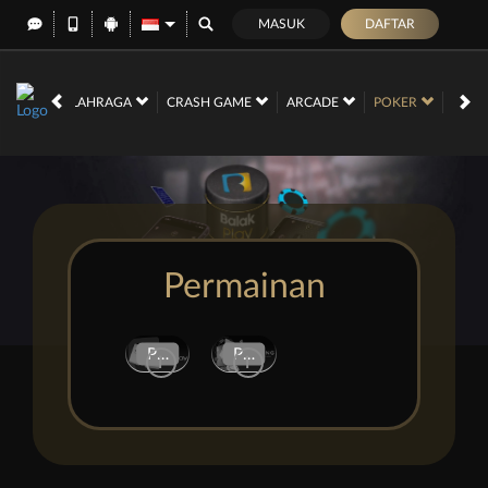
MASUK
DAFTAR
OGEL
OLAHRAGA
CRASH GAME
ARCADE
POKER
E-SP
Permainan
i
i