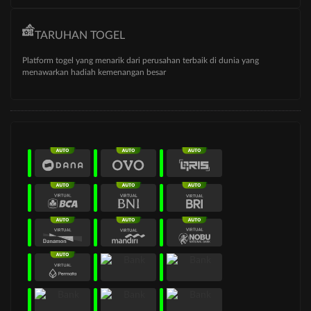
TARUHAN TOGEL
Platform togel yang menarik dari perusahan terbaik di dunia yang
menawarkan hadiah kemenangan besar