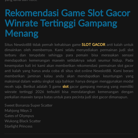
Rekomendasi Game Slot Gacor
Winrate Tertinggi Gampang
Menang
Situs Newslot88 tidak pernah kehabisan game
SLOT GACOR
anti kalah untuk
dimainkan oleh membernya. Kami selalu menyediakan permainan judi slot
terbaru dan terupdate sehingga para pemain bisa merasakan sensasi
mendapatkan kemenangan maxwin setidaknya sekali seumur hidup. Pada
kesempatan kali ini kami akan memberikan rekomendasi permainan slot gacor
anti kalah yang harus anda coba di situs slot online Newslot88. Kami berani
memberikan jaminan kalau anda akan mendapatkan keuntungan yang
maksimal dalam waktu singkat saja bahkan hanya dengan menggunakan modal
receh saja. Berikut adalah 5 game
slot
gacor gampang menang yang memiliki
winrate tertinggi 2026 terbukti bisa mendatangkan kemenangan dengan
perkalian maxwin tanpa batas untuk para pecinta judi slot gacor dimanapun.
Sweet Bonanza Super Scatter
Mahjong Ways 3
Gates of Olympus
Wukong Black Scatter
Starlight Princess