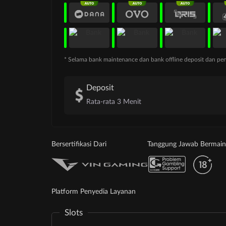
* Selama bank maintenance dan bank offline deposit dan pen
Deposit
Rata-rata 3 Menit
Bersertifikasi Dari
Tanggung Jawab Bermain
Platform Penyedia Layanan
Slots