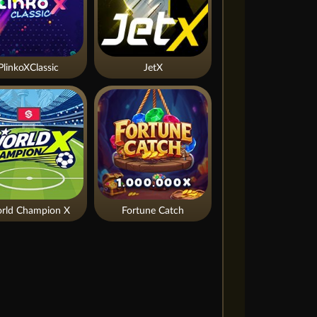
PlinkoXClassic
JetX
rld Champion X
Fortune Catch