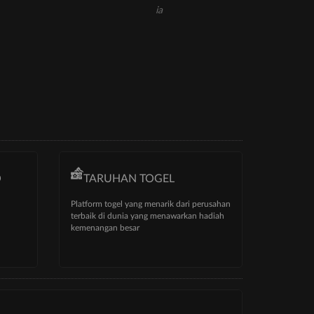
O
TARUHAN TOGEL
Platform togel yang menarik dari perusahan
terbaik di dunia yang menawarkan hadiah
kemenangan besar