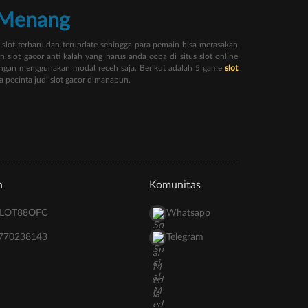
 Menang
slot terbaru dan terupdate sehingga para pemain bisa merasakan
lot gacor anti kalah yang harus anda coba di situs slot online
ngan menggunakan modal receh saja. Berikut adalah 5 game
slot
 pecinta judi slot gacor dimanapun.
n
Komunitas
LOT88OFC
Whatsapp
770238143
Telegram