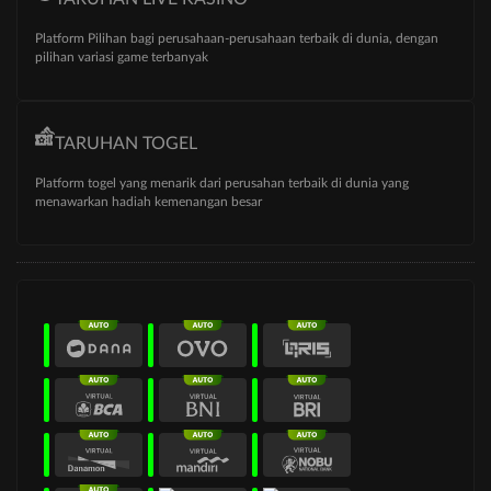
Platform Pilihan bagi perusahaan-perusahaan terbaik di dunia, dengan
pilihan variasi game terbanyak
TARUHAN TOGEL
Platform togel yang menarik dari perusahan terbaik di dunia yang
menawarkan hadiah kemenangan besar