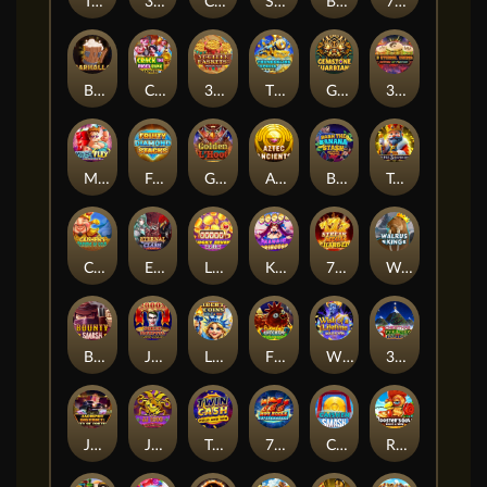
Turbo Diamonds: Hold & Win
3 Rail Express: Hold & Win
Carved in Gold: Hold & Win
Star Kingdom
Buffalo Smash
777 Hot Reels
Barhalla
Crack the Piggy Bank Express
3 Golden Baskets: Treasure Tides
Thunderline Express Hold & Win
Gemstone Guardians
3 Eternal Drums: Rhythm of Fortune
Mega Flex: Hold & Win
Fruity Diamond Stacks
Golden L'Hoot
Aztec Ancients
Bash the Banana Stash
Triple 5's: Supercharged
Caishen's Temple of Gold
Eternal Clash Reloaded
Lucky Seven Spin
Kawaii Princess
777 Streak: Megacharged
Walrus King
Bounty Smash
Joker Jackpots: Prize Mania
Liberty Coins: Hold & Win
Flaming Chicken: Highway Hazard
Wish of a Lifetime Hold & Win
3 Christmas Pyramids: Hold & Win
Jackpot District: City of Fortune
JJ 1000: Hold & Win
Twin Cash: Hold & Win
777 Hot Reels: Supercharged
Caishen Smash
Rooster's Gold: Hold & Win