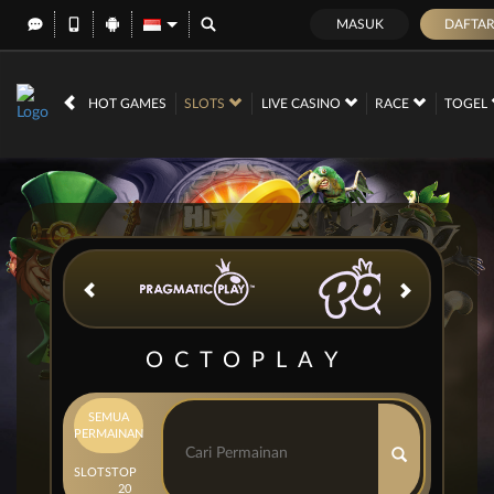
MASUK
DAFTA
IDR
12,674,001,
HOT GAMES
SLOTS
LIVE CASINO
RACE
TOGEL
OCTOPLAY
SEMUA
PERMAINAN
SLOTS
TOP
20