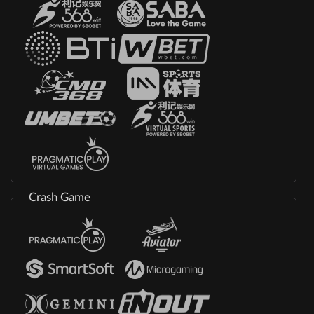
Crash Game