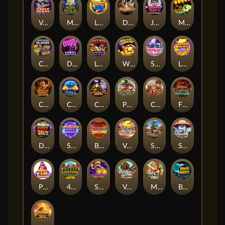
Vault Blast Hold & Win
Midas Moolah: Random Reels
Lightning Blitz: Chain Collect
Dystopia: Rebel Road
Jackpot Heist: Daylight Robbery
Mad Melons Chaos Reels
Crop of the Dead
Doom's Digging Machine
Legends: Battle for Earth
Wish for a Cash Star
Sugar Splash
Lightning Blitz: Supercharged
Cash On Wheels: Hold & Win
Coins & Diamonds: Hold & Win
Christmas Link Express: Hold & Win
Pip & Pippa's Pots of Plenty
Cash Maximus: Battle Arena
Flame & Fortune: Hold & Win
Dynamite Trail: Hold & Win
Super Cash Boost: Hold & Win
Break the Piggy Bank
Vegas Blitz: Hold & Win
Savanna Gold: Coin of the Wild
Shaolin Panda: Hold & Win
Piggy Coin: Hold & Win
4 Leaf Fortune: Hold & Win
Super Grand Link Express: Hold & Win
Vegas is Dead: Battle Arena
Mole in the Hole
Boo's Booty