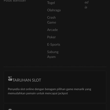
Pusat Bantuan
Togel
Olahraga
Crash
Game
Arcade
Poker
E-Sports
Sabung
Ayam
TARUHAN SLOT
Penyedia slot online dengan beragam pilihan game menarik yang
memudahkan pemain untuk mencapai jackpot