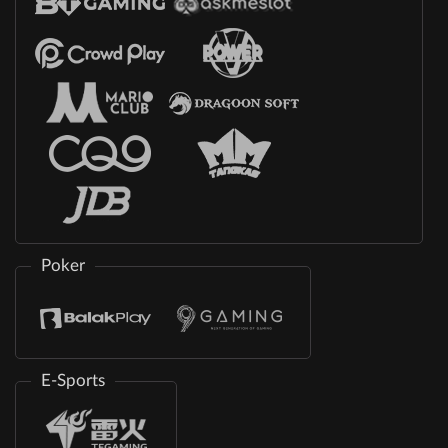
Poker
E-Sports