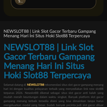
Super Pyramid of Gold Hold & Win
NEWSLOT88 | Link Slot Gacor Terbaru Gampang
Menang Hari Ini Situs Hoki Slot88 Terpercaya
NEWSLOT88 | Link Slot
Gacor Terbaru Gampang
Menang Hari Ini Situs
Hoki Slot88 Terpercaya
Selamat datang di
NEWSLOT88
rekomendasi situs slot gacor gampang menang
hari ini dengan kualitas pelayanan terbaik yang menyediakan link new slot88
terpanas 2026. Newslot88 dikenal sebagai situs slot gacor anti kalah yang
mudah meraih keuntungan dalam waktu singkat. Banyak platform slot gacor
gampang menang terbaik tersedia disini yang bisa dimainkan tanpa harus
mengeluarkan modal yang besar. Sudah banyak pecinta judi slot gacor diluar