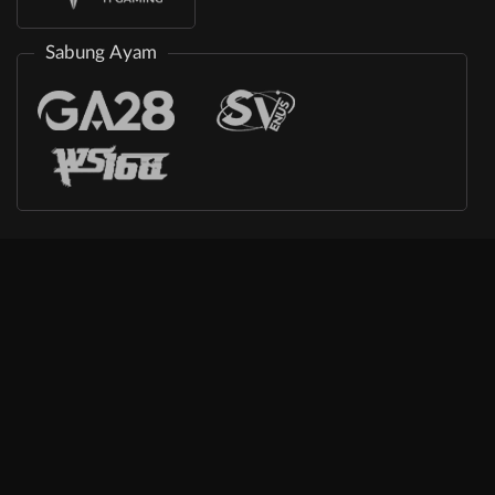
Sabung Ayam