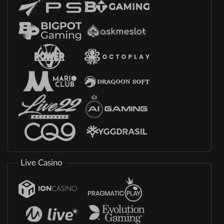
Live Casino