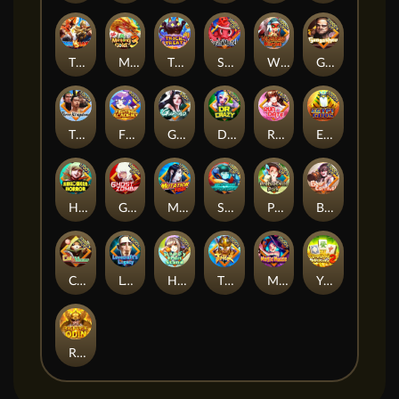
Thor vs Loki
Mahjong Gold 3
TRICK OR TREAT
Sushi Match
Wilderness Hunting
Gaogashou
Three Kingdoms
Fighting Academy
Gumiho
DR. Crazy
Run Date
Egypt Gods
Halloween Horror
Ghost Zombie
Mutation fish
Star Cruise
Prehistoric Park
Beer Carnival
Cat VS Mouse
Lovecraft's Legacy
Happy Fruit Stand
THOR
Magic House
Yuanbao Mahjong2
Ragnarok Odin