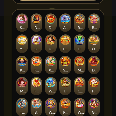
Since I'm here
Diamond buffalo
Dragon Gem2
Arctic Clash
ROMAN WARRIOR
Big Eater
Yuanbao Mahjong
Olympus - Zeus
Unparalleled Phoenix Dynasty
Fortune's Treasure
Dragon777
OLYMPUS DEMETER
KING ARTHUR
Fuwa Baoxi
X'Mas LABUBU
SAFARI HEAT 2-MULTIPLY FUN
Money Rush
Dragon’s Treasures
Mansion Battle Royale
Fire Dragon
Water Dragon
Treasure Hunters
Circus-Lucky Mix
Fortune Cat
Time Machine
Beach Baby
Wonderland
Rich Fortune
Weird Xmas2
Gold Fairy 2