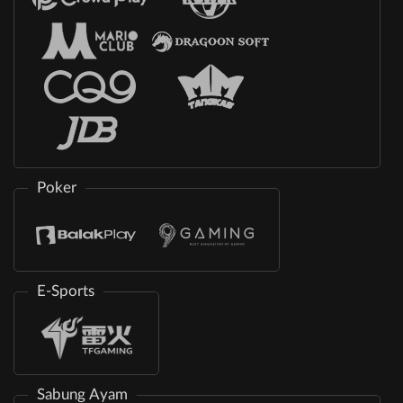
Poker
E-Sports
Sabung Ayam