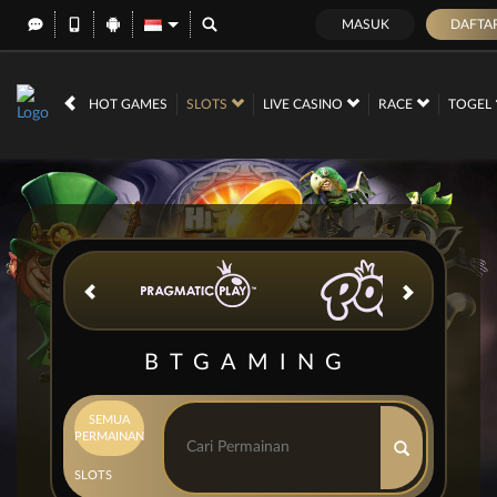
MASUK
DAFTA
IDR
12,673,705,
HOT GAMES
SLOTS
LIVE CASINO
RACE
TOGEL
BTGAMING
SEMUA
PERMAINAN
SLOTS