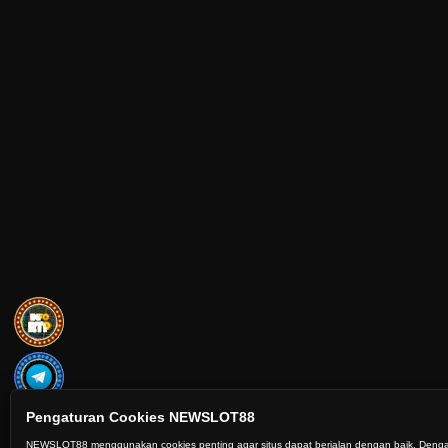
Pengaturan Cookies NEWSLOT88
NEWSLOT88 menggunakan cookies penting agar situs dapat berjalan dengan baik. Deng