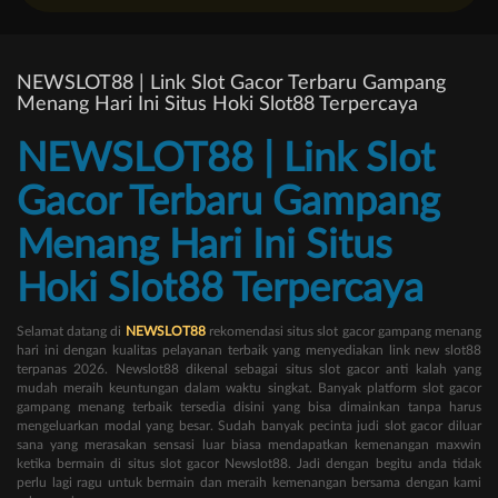
NEWSLOT88 | Link Slot Gacor Terbaru Gampang
Menang Hari Ini Situs Hoki Slot88 Terpercaya
NEWSLOT88 | Link Slot
Gacor Terbaru Gampang
Menang Hari Ini Situs
Hoki Slot88 Terpercaya
Selamat datang di
NEWSLOT88
rekomendasi situs slot gacor gampang menang
hari ini dengan kualitas pelayanan terbaik yang menyediakan link new slot88
terpanas 2026. Newslot88 dikenal sebagai situs slot gacor anti kalah yang
mudah meraih keuntungan dalam waktu singkat. Banyak platform slot gacor
gampang menang terbaik tersedia disini yang bisa dimainkan tanpa harus
mengeluarkan modal yang besar. Sudah banyak pecinta judi slot gacor diluar
sana yang merasakan sensasi luar biasa mendapatkan kemenangan maxwin
ketika bermain di situs slot gacor Newslot88. Jadi dengan begitu anda tidak
perlu lagi ragu untuk bermain dan meraih kemenangan bersama dengan kami