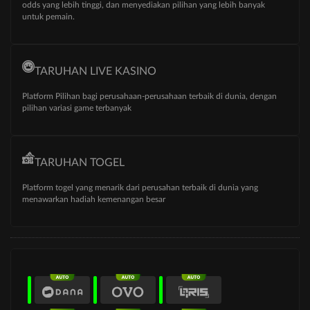
odds yang lebih tinggi, dan menyediakan pilihan yang lebih banyak
untuk pemain.
TARUHAN LIVE KASINO
Platform Pilihan bagi perusahaan-perusahaan terbaik di dunia, dengan
pilihan variasi game terbanyak
TARUHAN TOGEL
Platform togel yang menarik dari perusahan terbaik di dunia yang
menawarkan hadiah kemenangan besar