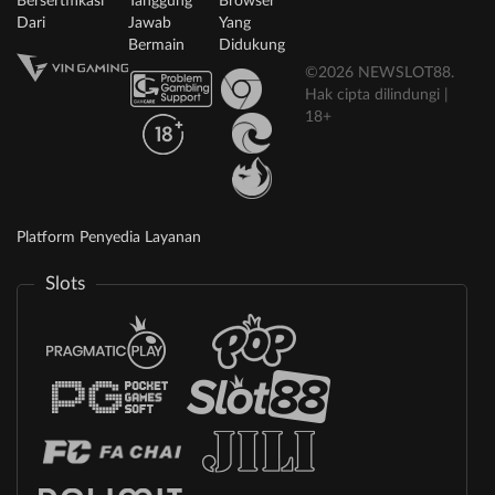
Bersertifikasi
Tanggung
Browser
Dari
Jawab
Yang
Bermain
Didukung
©2026 NEWSLOT88.
Hak cipta dilindungi |
18+
Platform Penyedia Layanan
Slots