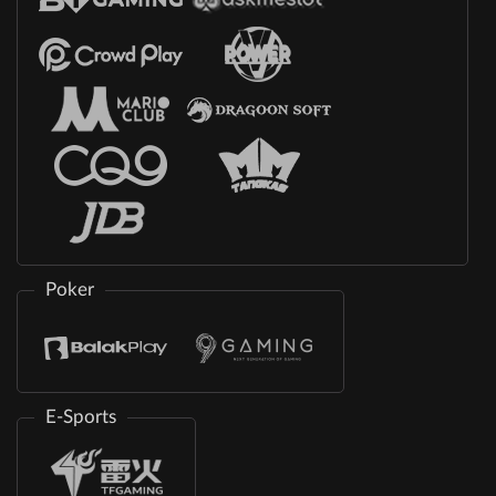
Poker
E-Sports