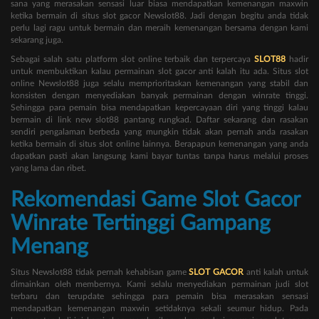
sana yang merasakan sensasi luar biasa mendapatkan kemenangan maxwin
ketika bermain di situs slot gacor Newslot88. Jadi dengan begitu anda tidak
perlu lagi ragu untuk bermain dan meraih kemenangan bersama dengan kami
sekarang juga.
Sebagai salah satu platform slot online terbaik dan terpercaya
SLOT88
hadir
untuk membuktikan kalau permainan slot gacor anti kalah itu ada. Situs slot
online Newslot88 juga selalu memprioritaskan kemenangan yang stabil dan
konsisten dengan menyediakan banyak permainan dengan winrate tinggi.
Sehingga para pemain bisa mendapatkan kepercayaan diri yang tinggi kalau
bermain di link new slot88 pantang rungkad. Daftar sekarang dan rasakan
sendiri pengalaman berbeda yang mungkin tidak akan pernah anda rasakan
ketika bermain di situs slot online lainnya. Berapapun kemenangan yang anda
dapatkan pasti akan langsung kami bayar tuntas tanpa harus melalui proses
yang lama dan ribet.
Rekomendasi Game Slot Gacor
Winrate Tertinggi Gampang
Menang
Situs Newslot88 tidak pernah kehabisan game
SLOT GACOR
anti kalah untuk
dimainkan oleh membernya. Kami selalu menyediakan permainan judi slot
terbaru dan terupdate sehingga para pemain bisa merasakan sensasi
mendapatkan kemenangan maxwin setidaknya sekali seumur hidup. Pada