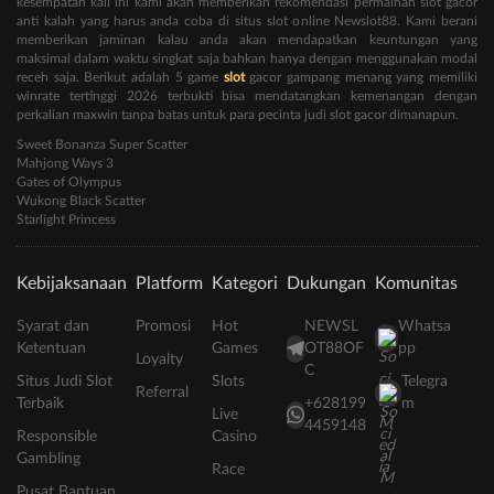
kesempatan kali ini kami akan memberikan rekomendasi permainan slot gacor
anti kalah yang harus anda coba di situs slot online Newslot88. Kami berani
memberikan jaminan kalau anda akan mendapatkan keuntungan yang
maksimal dalam waktu singkat saja bahkan hanya dengan menggunakan modal
receh saja. Berikut adalah 5 game
slot
gacor gampang menang yang memiliki
winrate tertinggi 2026 terbukti bisa mendatangkan kemenangan dengan
perkalian maxwin tanpa batas untuk para pecinta judi slot gacor dimanapun.
Sweet Bonanza Super Scatter
Mahjong Ways 3
Gates of Olympus
Wukong Black Scatter
Starlight Princess
Kebijaksanaan
Platform
Kategori
Dukungan
Komunitas
Syarat dan
Promosi
Hot
NEWSL
Whatsa
Ketentuan
Games
OT88OF
pp
Loyalty
C
Situs Judi Slot
Slots
Telegra
Referral
Terbaik
+628199
m
Live
4459148
Responsible
Casino
Gambling
Race
Pusat Bantuan