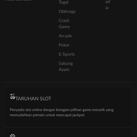
Togel
Olahraga
Crash
Game
Arcade
Poker
E-Sports
Sabung
Ayam
TARUHAN SLOT
Penyedia slot online dengan beragam pilihan game menarik yang
memudahkan pemain untuk mencapai jackpot