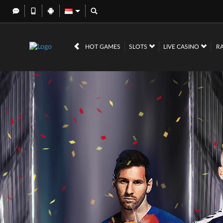
HOT GAMES
SLOTS
LIVE CASINO
R