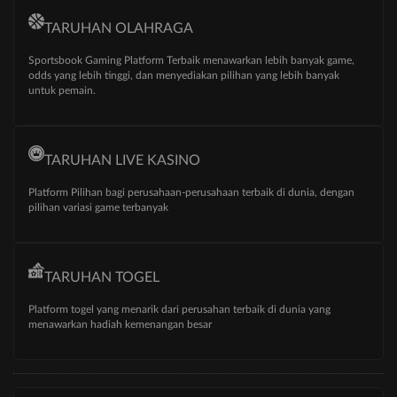
TARUHAN OLAHRAGA
Sportsbook Gaming Platform Terbaik menawarkan lebih banyak game,
odds yang lebih tinggi, dan menyediakan pilihan yang lebih banyak
untuk pemain.
TARUHAN LIVE KASINO
Platform Pilihan bagi perusahaan-perusahaan terbaik di dunia, dengan
pilihan variasi game terbanyak
TARUHAN TOGEL
Platform togel yang menarik dari perusahan terbaik di dunia yang
menawarkan hadiah kemenangan besar