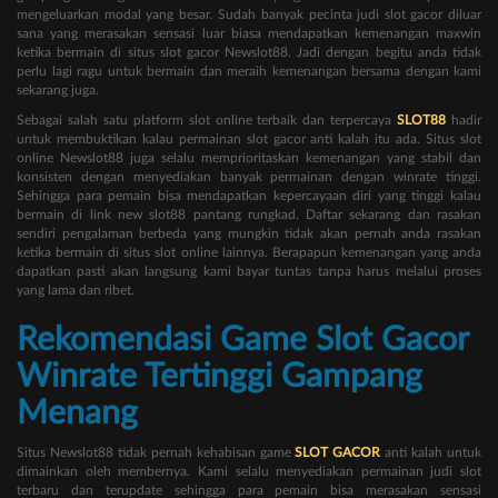
mengeluarkan modal yang besar. Sudah banyak pecinta judi slot gacor diluar
sana yang merasakan sensasi luar biasa mendapatkan kemenangan maxwin
ketika bermain di situs slot gacor Newslot88. Jadi dengan begitu anda tidak
perlu lagi ragu untuk bermain dan meraih kemenangan bersama dengan kami
sekarang juga.
Sebagai salah satu platform slot online terbaik dan terpercaya
SLOT88
hadir
untuk membuktikan kalau permainan slot gacor anti kalah itu ada. Situs slot
online Newslot88 juga selalu memprioritaskan kemenangan yang stabil dan
konsisten dengan menyediakan banyak permainan dengan winrate tinggi.
Sehingga para pemain bisa mendapatkan kepercayaan diri yang tinggi kalau
bermain di link new slot88 pantang rungkad. Daftar sekarang dan rasakan
sendiri pengalaman berbeda yang mungkin tidak akan pernah anda rasakan
ketika bermain di situs slot online lainnya. Berapapun kemenangan yang anda
dapatkan pasti akan langsung kami bayar tuntas tanpa harus melalui proses
yang lama dan ribet.
Rekomendasi Game Slot Gacor
Winrate Tertinggi Gampang
Menang
Situs Newslot88 tidak pernah kehabisan game
SLOT GACOR
anti kalah untuk
dimainkan oleh membernya. Kami selalu menyediakan permainan judi slot
terbaru dan terupdate sehingga para pemain bisa merasakan sensasi