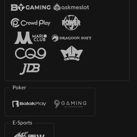
Poker
E-Sports