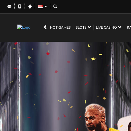
HOT GAMES
SLOTS
LIVE CASINO
R