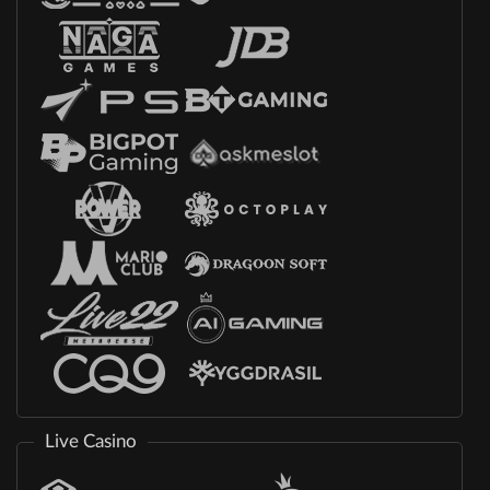
Live Casino