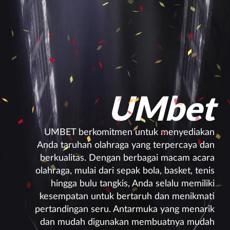
UMbet
UMBET berkomitmen untuk menyediakan
Anda taruhan olahraga yang terpercaya dan
berkualitas. Dengan berbagai macam acara
olahraga, mulai dari sepak bola, basket, tenis
hingga bulu tangkis, Anda selalu memiliki
kesempatan untuk bertaruh dan menikmati
pertandingan seru. Antarmuka yang menarik
dan mudah digunakan membuatnya mudah