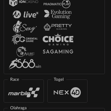
Race
Togel
Olahraga