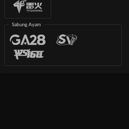
Sabung Ayam