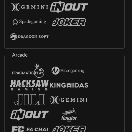
Arcade