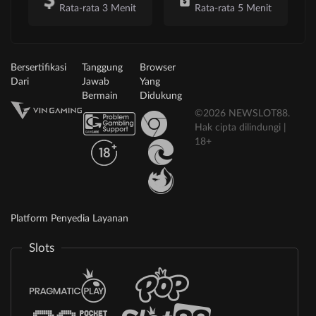
Rata-rata 3 Menit
Rata-rata 5 Menit
Bersertifikasi
Tanggung
Browser
Dari
Jawab
Yang
Bermain
Didukung
©2026 NEWSLOT88.
Hak cipta dilindungi |
18+
Platform Penyedia Layanan
Slots