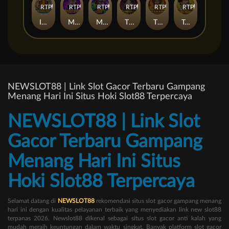
RTP
85%
RTP
92%
RTP
88%
RTP
93%
RTP
RTP
Ice Age Mammoths
Magician
Monster Pop
The Beauties
The Pharaoh
Train Robber
NEWSLOT88 | Link Slot Gacor Terbaru Gampang
Menang Hari Ini Situs Hoki Slot88 Terpercaya
NEWSLOT88 | Link Slot
Gacor Terbaru Gampang
Menang Hari Ini Situs
Hoki Slot88 Terpercaya
Selamat datang di
NEWSLOT88
rekomendasi situs slot gacor gampang menang
hari ini dengan kualitas pelayanan terbaik yang menyediakan link new slot88
terpanas 2026. Newslot88 dikenal sebagai situs slot gacor anti kalah yang
mudah meraih keuntungan dalam waktu singkat. Banyak platform slot gacor