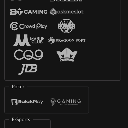
Poker
E-Sports