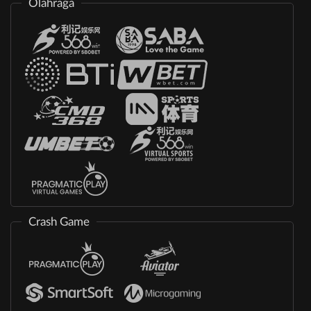
Olahraga
Crash Game