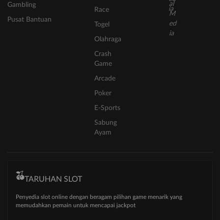
Gambling
Race
Pusat Bantuan
Togel
Olahraga
Crash
Game
Arcade
Poker
E-Sports
Sabung
Ayam
TARUHAN SLOT
Penyedia slot online dengan beragam pilihan game menarik yang
memudahkan pemain untuk mencapai jackpot