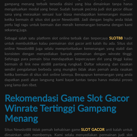
gampang menang terbaik tersedia disini yang bisa dimainkan tanpa harus
mengeluarkan modal yang besar. Sudah banyak pecinta judi slot gacor diluar
sana yang merasakan sensasi luar biasa mendapatkan kemenangan maxwin
ketika bermain di situs slot gacor Newslot88. Jadi dengan begitu anda tidak
perlu lagi ragu untuk bermain dan meraih kemenangan bersama dengan kami
sekarang juga.
Sebagai salah satu platform slot online terbaik dan terpercaya
SLOT88
hadir
untuk membuktikan kalau permainan slot gacor anti kalah itu ada. Situs slot
online Newslot88 juga selalu memprioritaskan kemenangan yang stabil dan
konsisten dengan menyediakan banyak permainan dengan winrate tinggi.
Sehingga para pemain bisa mendapatkan kepercayaan diri yang tinggi kalau
bermain di link new slot88 pantang rungkad. Daftar sekarang dan rasakan
sendiri pengalaman berbeda yang mungkin tidak akan pernah anda rasakan
ketika bermain di situs slot online lainnya. Berapapun kemenangan yang anda
dapatkan pasti akan langsung kami bayar tuntas tanpa harus melalui proses
yang lama dan ribet.
Rekomendasi Game Slot Gacor
Winrate Tertinggi Gampang
Menang
Situs Newslot88 tidak pernah kehabisan game
SLOT GACOR
anti kalah untuk
dimainkan oleh membernya. Kami selalu menyediakan permainan judi slot