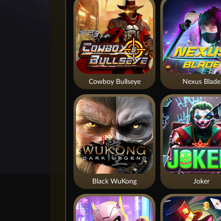
Cowboy Bullseye
Nexus Blade
Black WuKong
Joker