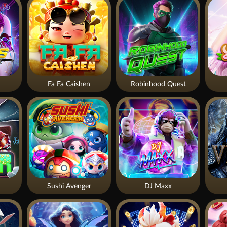
Fa Fa Caishen
Robinhood Quest
Sushi Avenger
DJ Maxx