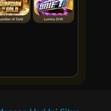
uardian of Gold
Lumina Drift