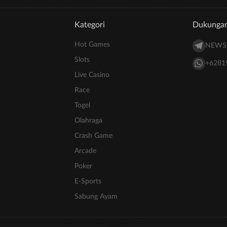
Kategori
Dukunga
Hot Games
NEWS
Slots
+6281
Live Casino
Race
Togel
Olahraga
Crash Game
Arcade
Poker
E-Sports
Sabung Ayam