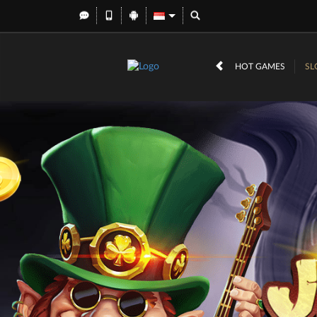
HOT GAMES
SL