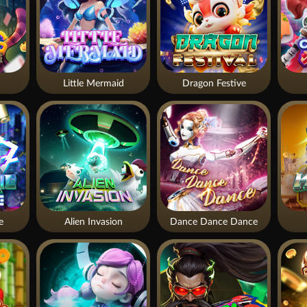
Little Mermaid
Dragon Festive
e
Alien Invasion
Dance Dance Dance