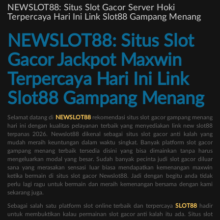
NEWSLOT88: Situs Slot Gacor Server Hoki
Terpercaya Hari Ini Link Slot88 Gampang Menang
NEWSLOT88: Situs Slot
Gacor Jackpot Maxwin
Terpercaya Hari Ini Link
Slot88 Gampang Menang
Selamat datang di
NEWSLOT88
rekomendasi situs slot gacor gampang menang
hari ini dengan kualitas pelayanan terbaik yang menyediakan link new slot88
terpanas 2026. Newslot88 dikenal sebagai situs slot gacor anti kalah yang
mudah meraih keuntungan dalam waktu singkat. Banyak platform slot gacor
gampang menang terbaik tersedia disini yang bisa dimainkan tanpa harus
mengeluarkan modal yang besar. Sudah banyak pecinta judi slot gacor diluar
sana yang merasakan sensasi luar biasa mendapatkan kemenangan maxwin
ketika bermain di situs slot gacor Newslot88. Jadi dengan begitu anda tidak
perlu lagi ragu untuk bermain dan meraih kemenangan bersama dengan kami
sekarang juga.
Sebagai salah satu platform slot online terbaik dan terpercaya
SLOT88
hadir
untuk membuktikan kalau permainan slot gacor anti kalah itu ada. Situs slot