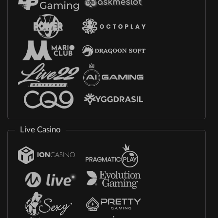
Live Casino