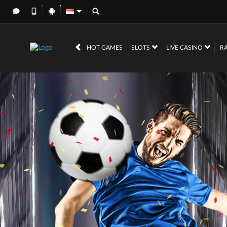
HOT GAMES
SLOTS
LIVE CASINO
R