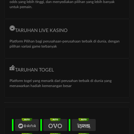
odds yang lebih tinggi, dan menyediakan pilihan yang lebih banyak
untuk pemain.
TARUHAN LIVE KASINO
Platform Pilihan bagi perusahaan-perusahaan terbaik di dunia, dengan
pilihan variasi game terbanyak
TARUHAN TOGEL
Platform togel yang menarik dari perusahan terbaik di dunia yang
menawarkan hadiah kemenangan besar