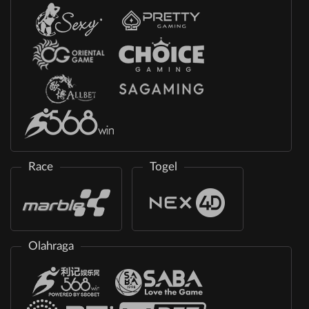
Race
Togel
Olahraga