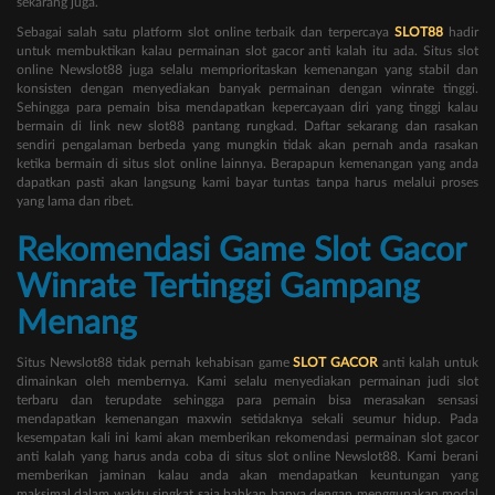
sekarang juga.
Sebagai salah satu platform slot online terbaik dan terpercaya
SLOT88
hadir
untuk membuktikan kalau permainan slot gacor anti kalah itu ada. Situs slot
online Newslot88 juga selalu memprioritaskan kemenangan yang stabil dan
konsisten dengan menyediakan banyak permainan dengan winrate tinggi.
Sehingga para pemain bisa mendapatkan kepercayaan diri yang tinggi kalau
bermain di link new slot88 pantang rungkad. Daftar sekarang dan rasakan
sendiri pengalaman berbeda yang mungkin tidak akan pernah anda rasakan
ketika bermain di situs slot online lainnya. Berapapun kemenangan yang anda
dapatkan pasti akan langsung kami bayar tuntas tanpa harus melalui proses
yang lama dan ribet.
Rekomendasi Game Slot Gacor
Winrate Tertinggi Gampang
Menang
Situs Newslot88 tidak pernah kehabisan game
SLOT GACOR
anti kalah untuk
dimainkan oleh membernya. Kami selalu menyediakan permainan judi slot
terbaru dan terupdate sehingga para pemain bisa merasakan sensasi
mendapatkan kemenangan maxwin setidaknya sekali seumur hidup. Pada
kesempatan kali ini kami akan memberikan rekomendasi permainan slot gacor
anti kalah yang harus anda coba di situs slot online Newslot88. Kami berani
memberikan jaminan kalau anda akan mendapatkan keuntungan yang
maksimal dalam waktu singkat saja bahkan hanya dengan menggunakan modal