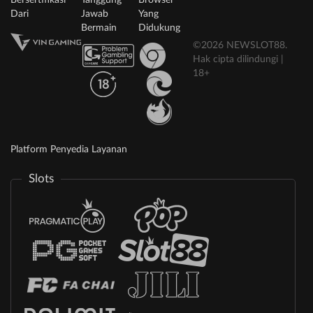
Bersertifikasi
Tanggung
Browser
Dari
Jawab
Yang
Bermain
Didukung
©2026 NEWSLOT88.
Hak cipta dilindungi |
18+
Platform Penyedia Layanan
Slots