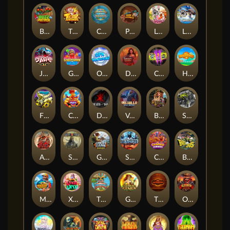
Buzz Patrol
TIGER LEGENDS
Commander of Tridents
Peek & Pounce
Le Bunny
LE HOOLIGAN
JAWS OF JUSTICE
Gobstopper Grind
Opa Santorini!
Demon Queen
Chaos Crew 2
Hop'n'Pop
FRKN Bananas
Chicken Man
Death Becomes You
Valhalla: Wild Winter
Bonnie's Buccaneers
Slayers Inc
ARMY OF ARES
Sand and Ashes
Great Game Rockies
Stormforged
Crowned Corners
BASH BROS
Marlin Master
Xmas Drop
Tikitopia BoosterBelt
Gearlab Genius
The Jack & Rose
Old Gun