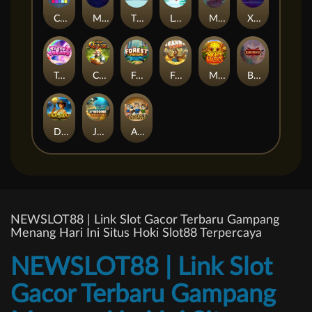
Cubes
Miami Multiplier
The Respinners
Let It Snow
Mystery Motel
Xpander
Tasty Treats
Cash Quest
Forest Fortune
Frank's Farm
Mighty Masks
Blademaster
Dawn of Kings
Jawsome Pirates
Amazing Miceketeers
NEWSLOT88 | Link Slot Gacor Terbaru Gampang
Menang Hari Ini Situs Hoki Slot88 Terpercaya
NEWSLOT88 | Link Slot
Gacor Terbaru Gampang