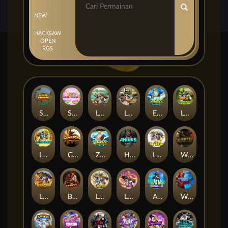
NEW
HACKSAW
OPEN
RGS
Sleepy Grandpa
Sticky Candyland
Le Fisherman
Le Bandit
Epic Ze Zeus
Le Prechaun
Le Pharaoh
Gladiator Legends
Ze Zeus
Hand of Anubis
LE ZEUS
Wanted Dead or a Wild
LE COWBOY
BULLETS AND BOUNTY
Le Digger
LE KING
Aliens Among Us
Warrior Ways