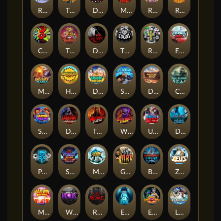
RAINBOW PRINCESS
The Lost Book of Mummy’s Curse
DEAL WITH DEATH
Mayan Stackways
Rise of Fortuna
Ronin Stackways
CHAOS CREW 3
The Crime File
Dark Spiral
THE COUNT
RIP City
Eternal Duel
Merlin's Mania
Harvest Wilds
Divine Drop
STORMBORN
Darkside Prairie: Magical Beast
Cursed Seas
Super Twins
Dark Summoning
THE WILDWOOD CURSE
Wild Dojo Strike
Ultimate Slot of America
Dynasty of Death
PRAY FOR SIX
Shadow Strike
Marlin Masters Atlantis
Grug Make Fire
Bloodthirst
Zeus Ze Zecond
Max Win Machine
Wings of Horus
Reign of Rome
Evil Eyes
Eye of Medusa
LE FOOTBALL FAN