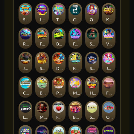
Shaolin Master
Lucky Multifruit
Twisted Lab
Cubes 2
Orb of Destiny
Klowns
Rocket Reels
Fear the Dark
Break Bones
Feel The Beat
Shadow Treasure
Vending Machine
Junkyard Kings
Strength Of Hercules
Dragon’s Domain
Keep 'em
Space Zoo
Jelly Slice
Cash Compass
Book of Time
Pickle Bandits
Magic Piggy
Holy Heist
Fireborn
Limbo
Mafia Clash
Frutz
Buffalo Stack'n'Sync
Stick'em
OmNom