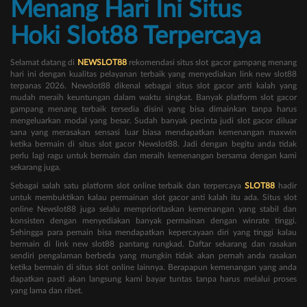
Menang Hari Ini Situs
Hoki Slot88 Terpercaya
Selamat datang di
NEWSLOT88
rekomendasi situs slot gacor gampang menang
hari ini dengan kualitas pelayanan terbaik yang menyediakan link new slot88
terpanas 2026. Newslot88 dikenal sebagai situs slot gacor anti kalah yang
mudah meraih keuntungan dalam waktu singkat. Banyak platform slot gacor
gampang menang terbaik tersedia disini yang bisa dimainkan tanpa harus
mengeluarkan modal yang besar. Sudah banyak pecinta judi slot gacor diluar
sana yang merasakan sensasi luar biasa mendapatkan kemenangan maxwin
ketika bermain di situs slot gacor Newslot88. Jadi dengan begitu anda tidak
perlu lagi ragu untuk bermain dan meraih kemenangan bersama dengan kami
sekarang juga.
Sebagai salah satu platform slot online terbaik dan terpercaya
SLOT88
hadir
untuk membuktikan kalau permainan slot gacor anti kalah itu ada. Situs slot
online Newslot88 juga selalu memprioritaskan kemenangan yang stabil dan
konsisten dengan menyediakan banyak permainan dengan winrate tinggi.
Sehingga para pemain bisa mendapatkan kepercayaan diri yang tinggi kalau
bermain di link new slot88 pantang rungkad. Daftar sekarang dan rasakan
sendiri pengalaman berbeda yang mungkin tidak akan pernah anda rasakan
ketika bermain di situs slot online lainnya. Berapapun kemenangan yang anda
dapatkan pasti akan langsung kami bayar tuntas tanpa harus melalui proses
yang lama dan ribet.