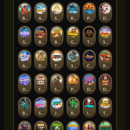
Blaze Buddies
Avalanche
SUN PRINCESS
Rise of Ymir
Phoenix
Densho
Gronk's Gems
Barrel Bonanza
Benny The Beer
Get The Cheese
The Cursed King
Snow Slingers
Alpha Eagle
Donut Division
TOSHI WAYS CLUB
3 Cursed Chests™
Crownlings Clusters
Rusty & Curly
Dandy Diamonds
Fred's Food Truck
SPEAR OF ATHENA
Piggy Cluster Hunt
Dork Unit
Desert Temple
Beast Below
Superstar Sevens
Joker Bombs
Rad Maxx
ITERO
Tai The Toad