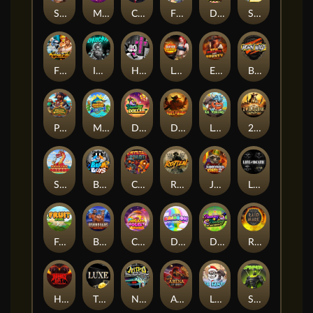
Supreme Zeus
MIAMI MAYHEM
Cash Crew
Fighter Pit
DONNY DOUGH
SixSixSix
Fist Of Destruction
Invictus
Hot Ross
Leatherheads
EPIC BULLETS & BOUNTY
Born Wild
Pirate Bonanza
MARLIN MASTERS: THE BIG HAUL
Danny Dollar
Duel at Dawn
Le Viking
2 Wild 2 Die
SMOKING DRAGON
Beam Boys
Crystal Robot
Rotten
Junkyard Kings 2
Life and Death
Fruit Duel
Behind Bars: Masterplan
Chocolate Rocket
Double Rainbow
DONNY AND DANNY
Raidmark
Hounds Of Hell
The Luxe
Nitro Nights
Arena of Iron
LE SANTA
Spinman