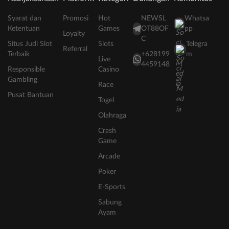
Syarat dan
Promosi
Hot
NEWSL
Whatsa
Ketentuan
Games
OT88OF
pp
Loyalty
C
Situs Judi Slot
Slots
Telegra
Referral
Terbaik
+628199
m
Live
4459148
Responsible
Casino
Gambling
Race
Pusat Bantuan
Togel
Olahraga
Crash
Game
Arcade
Poker
E-Sports
Sabung
Ayam