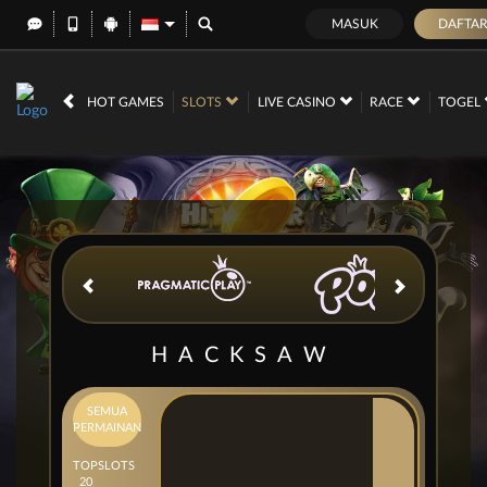
MASUK
DAFTA
IDR
12,677,210,
HOT GAMES
SLOTS
LIVE CASINO
RACE
TOGEL
HACKSAW
SEMUA
PERMAINAN
TOP
SLOTS
20