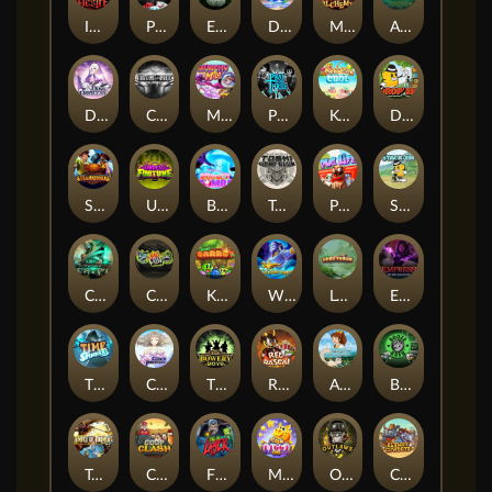
Immortal Desire
Power of 10
Eye of the Panda
Dorks of The Deep
Merlin's Alchemy
Aztec Twist
Dusk Princess
CIRCLE OF LIFE
Munchy Milo
Pray for Three
Keep 'em Cool
Drop'em
STEAMRUNNERS
Undead Fortune
BOUNCY BOMBS
Toshi Video Club
Pug Life
Stack'em
Cursed Crypt
Chaos Crew
King Carrot
Wishbringer
Lord Venom
Empress of the Shadows
Time Spinners
Cloud Princess
The Bowery Boys
Red Rascal™
Aiko and the Wind Spirit
Booze Bash
Temple of Torment
Coop Clash
Fire My Laser
Magic Piggy OG
Outlasw Inc
Clumsy Cowboys