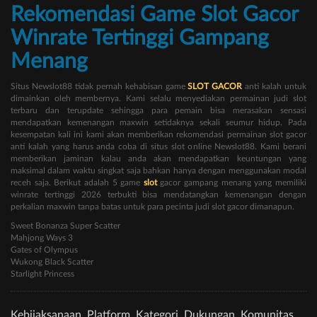
Rekomendasi Game Slot Gacor
Winrate Tertinggi Gampang
Menang
Situs Newslot88 tidak pernah kehabisan game
SLOT GACOR
anti kalah untuk
dimainkan oleh membernya. Kami selalu menyediakan permainan judi slot
terbaru dan terupdate sehingga para pemain bisa merasakan sensasi
mendapatkan kemenangan maxwin setidaknya sekali seumur hidup. Pada
kesempatan kali ini kami akan memberikan rekomendasi permainan slot gacor
anti kalah yang harus anda coba di situs slot online Newslot88. Kami berani
memberikan jaminan kalau anda akan mendapatkan keuntungan yang
maksimal dalam waktu singkat saja bahkan hanya dengan menggunakan modal
receh saja. Berikut adalah 5 game
slot
gacor gampang menang yang memiliki
winrate tertinggi 2026 terbukti bisa mendatangkan kemenangan dengan
perkalian maxwin tanpa batas untuk para pecinta judi slot gacor dimanapun.
Sweet Bonanza Super Scatter
Mahjong Ways 3
Gates of Olympus
Wukong Black Scatter
Starlight Princess
Kebijaksanaan
Platform
Kategori
Dukungan
Komunitas