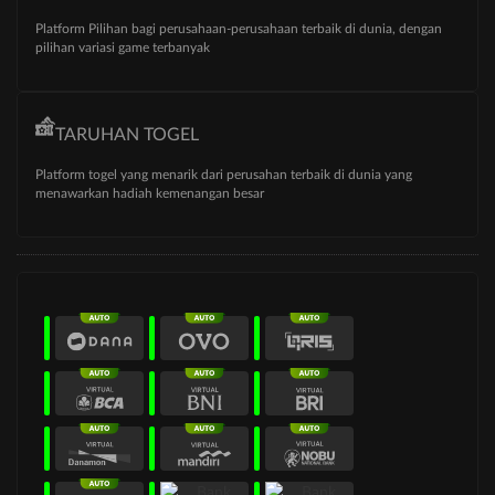
Platform Pilihan bagi perusahaan-perusahaan terbaik di dunia, dengan
pilihan variasi game terbanyak
TARUHAN TOGEL
Platform togel yang menarik dari perusahan terbaik di dunia yang
menawarkan hadiah kemenangan besar