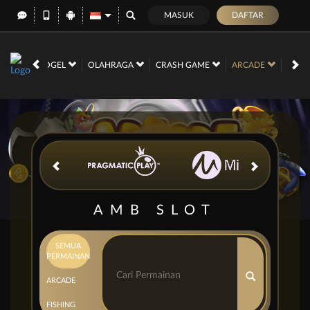
MASUK
DAFTAR
RACE
TOGEL
OLAHRAGA
CRASH GAME
ARCADE
POK
AMB SLOT
SEMUA
PERMAINAN
ARCADE
FISHING