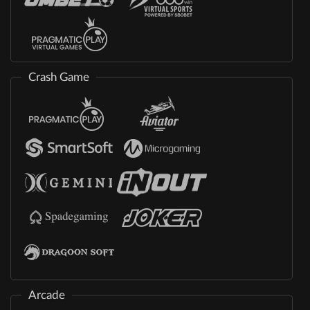
Crash Game
Arcade