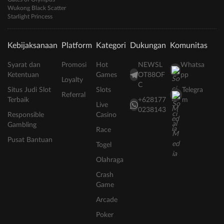
Wukong Black Scatter
Starlight Princess
Kebijaksanaan
Platform
Kategori
Dukungan
Komunitas
Syarat dan
Promosi
Hot
NEWSL
Whatsa
Ketentuan
Games
OT88OF
pp
Loyalty
C
Situs Judi Slot
Slots
Telegra
Referral
Terbaik
+628177
m
Live
0238143
Responsible
Casino
Gambling
Race
Pusat Bantuan
Togel
Olahraga
Crash
Game
Arcade
Poker