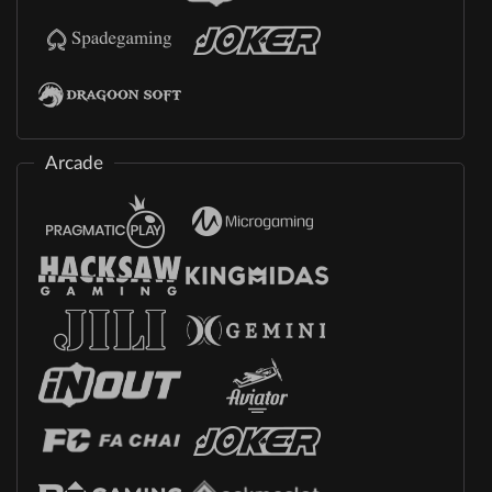
Arcade