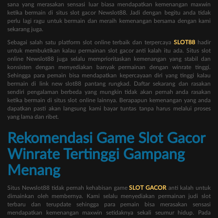
sana yang merasakan sensasi luar biasa mendapatkan kemenangan maxwin
ketika bermain di situs slot gacor Newslot88. Jadi dengan begitu anda tidak
perlu lagi ragu untuk bermain dan meraih kemenangan bersama dengan kami
sekarang juga.
Sebagai salah satu platform slot online terbaik dan terpercaya
SLOT88
hadir
untuk membuktikan kalau permainan slot gacor anti kalah itu ada. Situs slot
online Newslot88 juga selalu memprioritaskan kemenangan yang stabil dan
konsisten dengan menyediakan banyak permainan dengan winrate tinggi.
Sehingga para pemain bisa mendapatkan kepercayaan diri yang tinggi kalau
bermain di link new slot88 pantang rungkad. Daftar sekarang dan rasakan
sendiri pengalaman berbeda yang mungkin tidak akan pernah anda rasakan
ketika bermain di situs slot online lainnya. Berapapun kemenangan yang anda
dapatkan pasti akan langsung kami bayar tuntas tanpa harus melalui proses
yang lama dan ribet.
Rekomendasi Game Slot Gacor
Winrate Tertinggi Gampang
Menang
Situs Newslot88 tidak pernah kehabisan game
SLOT GACOR
anti kalah untuk
dimainkan oleh membernya. Kami selalu menyediakan permainan judi slot
terbaru dan terupdate sehingga para pemain bisa merasakan sensasi
mendapatkan kemenangan maxwin setidaknya sekali seumur hidup. Pada