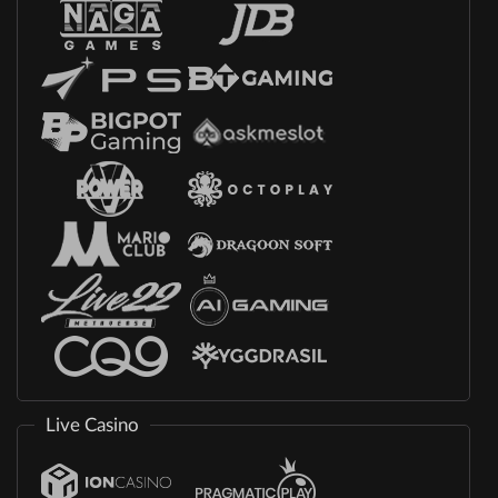
Live Casino