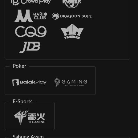
Poker
E-Sports
Sabung Ayam