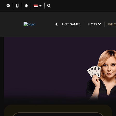
HOT GAMES
SLOTS
LIVE 