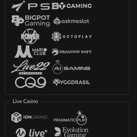
Live Casino