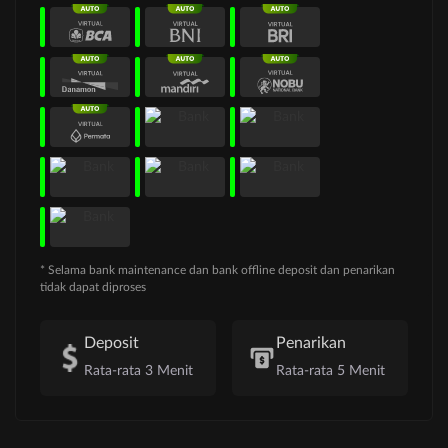
* Selama bank maintenance dan bank offline deposit dan penarikan
tidak dapat diproses
Deposit
Penarikan
Rata-rata 3 Menit
Rata-rata 5 Menit