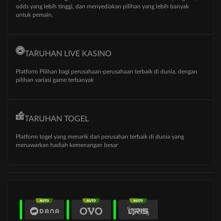
odds yang lebih tinggi, dan menyediakan pilihan yang lebih banyak
untuk pemain.
TARUHAN LIVE KASINO
Platform Pilihan bagi perusahaan-perusahaan terbaik di dunia, dengan
pilihan variasi game terbanyak
TARUHAN TOGEL
Platform togel yang menarik dari perusahan terbaik di dunia yang
menawarkan hadiah kemenangan besar