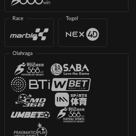
Race
Togel
Olahraga