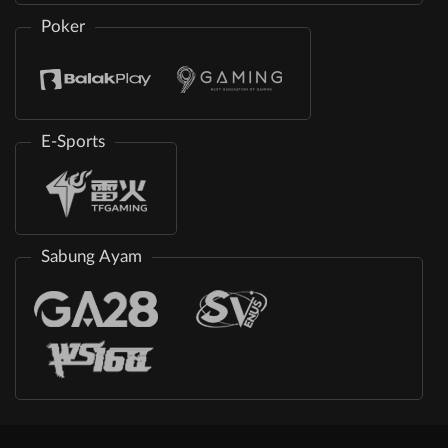
Poker
E-Sports
Sabung Ayam