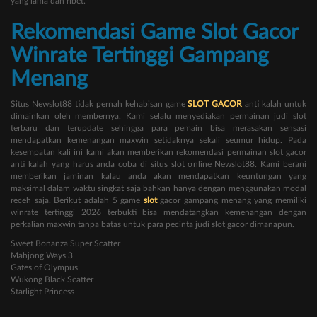
yang lama dan ribet.
Rekomendasi Game Slot Gacor
Winrate Tertinggi Gampang
Menang
Situs Newslot88 tidak pernah kehabisan game
SLOT GACOR
anti kalah untuk
dimainkan oleh membernya. Kami selalu menyediakan permainan judi slot
terbaru dan terupdate sehingga para pemain bisa merasakan sensasi
mendapatkan kemenangan maxwin setidaknya sekali seumur hidup. Pada
kesempatan kali ini kami akan memberikan rekomendasi permainan slot gacor
anti kalah yang harus anda coba di situs slot online Newslot88. Kami berani
memberikan jaminan kalau anda akan mendapatkan keuntungan yang
maksimal dalam waktu singkat saja bahkan hanya dengan menggunakan modal
receh saja. Berikut adalah 5 game
slot
gacor gampang menang yang memiliki
winrate tertinggi 2026 terbukti bisa mendatangkan kemenangan dengan
perkalian maxwin tanpa batas untuk para pecinta judi slot gacor dimanapun.
Sweet Bonanza Super Scatter
Mahjong Ways 3
Gates of Olympus
Wukong Black Scatter
Starlight Princess