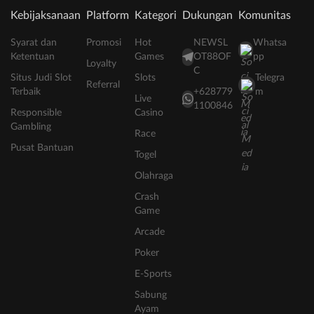
Kebijaksanaan
Platform
Kategori
Dukungan
Komunitas
Syarat dan
Promosi
Hot
NEWSL
Whatsa
Ketentuan
Games
OT88OF
pp
Loyalty
C
Situs Judi Slot
Slots
Telegra
Referral
Terbaik
+628779
m
Live
1100846
Responsible
Casino
Gambling
Race
Pusat Bantuan
Togel
Olahraga
Crash
Game
Arcade
Poker
E-Sports
Sabung
Ayam