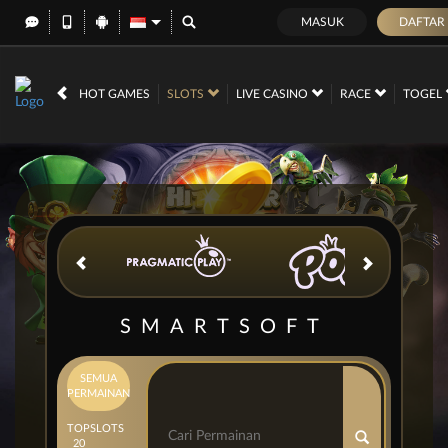
MASUK
DAFTAR
IDR
12,743,177,
HOT GAMES
SLOTS
LIVE CASINO
RACE
TOGEL
SMARTSOFT
SEMUA
PERMAINAN
TOP
SLOTS
20