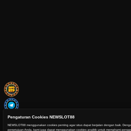
Pengaturan Cookies NEWSLOT88
NEWSLOT88 menggunakan cookies penting agar situs dapat berjalan dengan baik. Deng
persetujuan Anda, kami juga dapat menggunakan cookies analitik untuk memahami peng