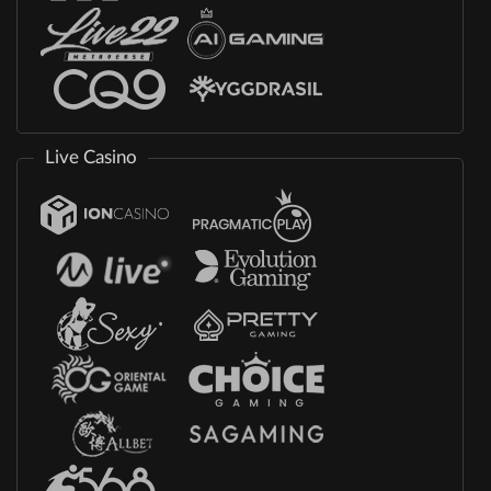
Live Casino