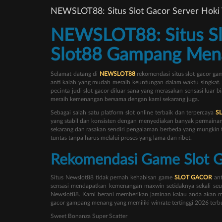
NEWSLOT88: Situs Slot Gacor Server Hoki 
NEWSLOT88: Situs Slo
Slot88 Gampang Men
Selamat datang di
NEWSLOT88
rekomendasi situs slot gacor gam
anti kalah yang mudah meraih keuntungan dalam waktu singkat. 
pecinta judi slot gacor diluar sana yang merasakan sensasi luar
meraih kemenangan bersama dengan kami sekarang juga.
Sebagai salah satu platform slot online terbaik dan terpercaya
S
yang stabil dan konsisten dengan menyediakan banyak permainan d
sekarang dan rasakan sendiri pengalaman berbeda yang mungkin t
tuntas tanpa harus melalui proses yang lama dan ribet.
Rekomendasi Game Slot G
Situs Newslot88 tidak pernah kehabisan game
SLOT GACOR
ant
sensasi mendapatkan kemenangan maxwin setidaknya sekali seumu
Newslot88. Kami berani memberikan jaminan kalau anda akan 
gacor gampang menang yang memiliki winrate tertinggi 2026 terb
Sweet Bonanza Super Scatter