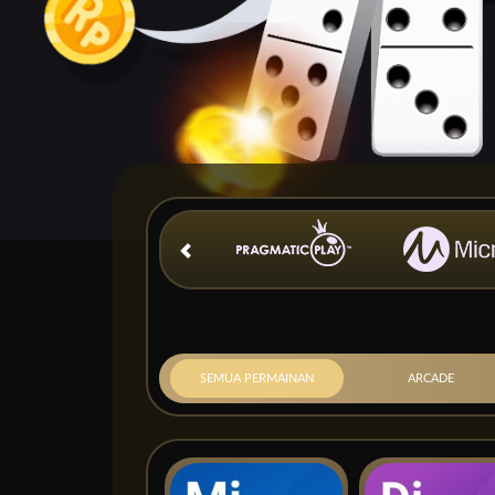
SEMUA PERMAINAN
ARCADE