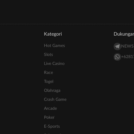
Kategori
Dukunga
Hot Games
NEWS
Slots
+6281
Live Casino
Race
Togel
Olahraga
Crash Game
Arcade
Poker
E-Sports