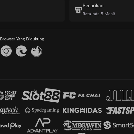
Penarikan
Rata-rata 5 Menit
Browser Yang Didukung