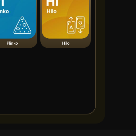
Plinko
Hilo