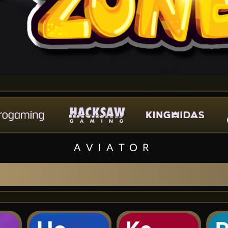
AVIATOR