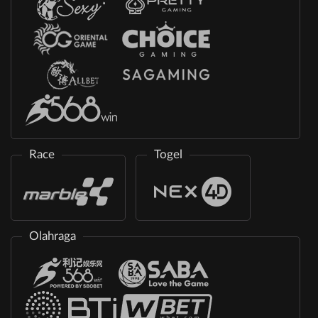
Race
Togel
Olahraga