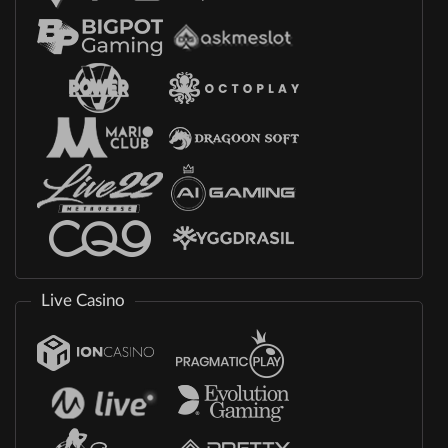
Live Casino