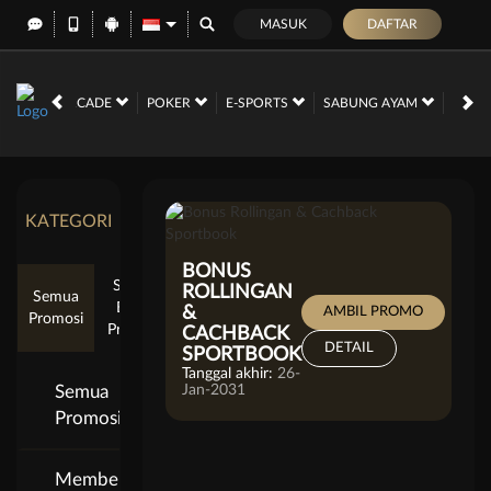
MASUK
DAFTAR
PROM
GAME
ARCADE
POKER
E-SPORTS
SABUNG AYAM
KATEGORI
BONUS
Semua
ROLLINGAN
Semua
Event
&
AMBIL PROMO
Promosi
Provider
CACHBACK
DETAIL
SPORTBOOK
Tanggal akhir:
26-
Semua
Jan-2031
Promosi
Member