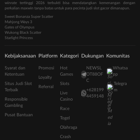
winrate tertinggi 2026 terbukti bisa mendatangkan kemenangan dengan
perkalian maxwin tanpa batas untuk para pecinta judi slot gacor dimanapun.
Sweet Bonanza Super Scatter
Mahjong Ways 3
Gates of Olympus
Wukong Black Scatter
Starlight Princess
Kebijaksanaan
Platform
Kategori
Dukungan
Komunitas
Syarat dan
Promosi
Hot
NEWSL
Whatsa
Ketentuan
Games
OT88OF
pp
Loyalty
C
Situs Judi Slot
Slots
Telegra
Referral
Terbaik
+628199
m
Live
4459148
Responsible
Casino
Gambling
Race
Pusat Bantuan
Togel
Olahraga
Crash