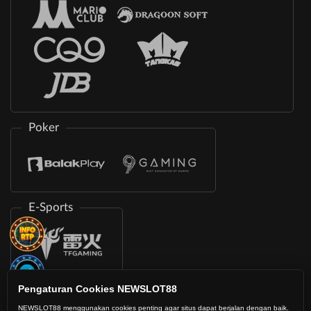
Poker
E-Sports
Sabung Ayam
Pengaturan Cookies NEWSLOT88
NEWSLOT88 menggunakan cookies penting agar situs dapat berjalan dengan baik.