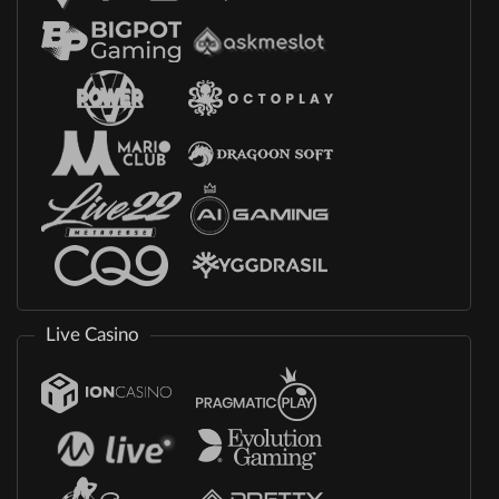
Live Casino