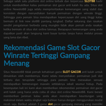
Sebagai salah satu platform slot online terbaik dan terpercaya
SLOT88
hadir
untuk membuktikan kalau permainan slot gacor anti kalah itu ada. Situs slot
online Newslot88 juga selalu memprioritaskan kemenangan yang stabil dan
konsisten dengan menyediakan banyak permainan dengan winrate tinggi.
Sehingga para pemain bisa mendapatkan kepercayaan diri yang tinggi kalau
bermain di link new slot88 pantang rungkad. Daftar sekarang dan rasakan
sendiri pengalaman berbeda yang mungkin tidak akan pernah anda rasakan
ketika bermain di situs slot online lainnya. Berapapun kemenangan yang anda
dapatkan pasti akan langsung kami bayar tuntas tanpa harus melalui proses
yang lama dan ribet.
Rekomendasi Game Slot Gacor
Winrate Tertinggi Gampang
Menang
Situs Newslot88 tidak pernah kehabisan game
SLOT GACOR
anti kalah untuk
dimainkan oleh membernya. Kami selalu menyediakan permainan judi slot
terbaru dan terupdate sehingga para pemain bisa merasakan sensasi
mendapatkan kemenangan maxwin setidaknya sekali seumur hidup. Pada
kesempatan kali ini kami akan memberikan rekomendasi permainan slot gacor
anti kalah yang harus anda coba di situs slot online Newslot88. Kami berani
memberikan jaminan kalau anda akan mendapatkan keuntungan yang
maksimal dalam waktu singkat saja bahkan hanya dengan menggunakan modal
receh saja. Berikut adalah 5 game
slot
gacor gampang menang yang memiliki