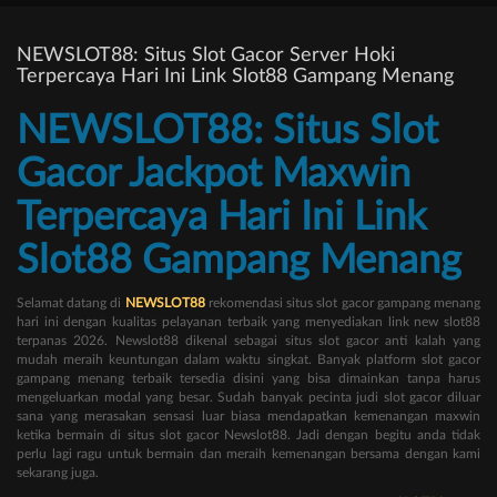
NEWSLOT88: Situs Slot Gacor Server Hoki
Terpercaya Hari Ini Link Slot88 Gampang Menang
NEWSLOT88: Situs Slot
Gacor Jackpot Maxwin
Terpercaya Hari Ini Link
Slot88 Gampang Menang
Selamat datang di
NEWSLOT88
rekomendasi situs slot gacor gampang menang
hari ini dengan kualitas pelayanan terbaik yang menyediakan link new slot88
terpanas 2026. Newslot88 dikenal sebagai situs slot gacor anti kalah yang
mudah meraih keuntungan dalam waktu singkat. Banyak platform slot gacor
gampang menang terbaik tersedia disini yang bisa dimainkan tanpa harus
mengeluarkan modal yang besar. Sudah banyak pecinta judi slot gacor diluar
sana yang merasakan sensasi luar biasa mendapatkan kemenangan maxwin
ketika bermain di situs slot gacor Newslot88. Jadi dengan begitu anda tidak
perlu lagi ragu untuk bermain dan meraih kemenangan bersama dengan kami
sekarang juga.