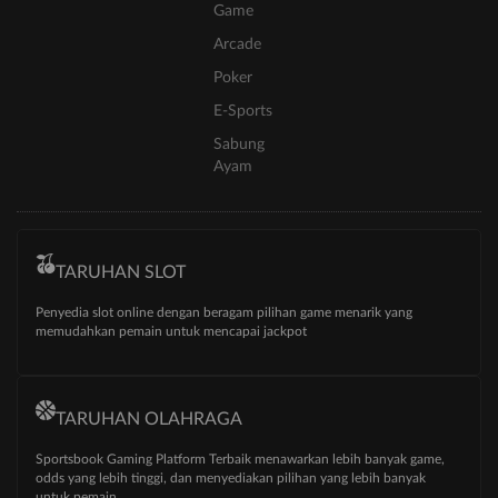
Game
Arcade
Poker
E-Sports
Sabung
Ayam
TARUHAN SLOT
Penyedia slot online dengan beragam pilihan game menarik yang
memudahkan pemain untuk mencapai jackpot
TARUHAN OLAHRAGA
Sportsbook Gaming Platform Terbaik menawarkan lebih banyak game,
odds yang lebih tinggi, dan menyediakan pilihan yang lebih banyak
untuk pemain.