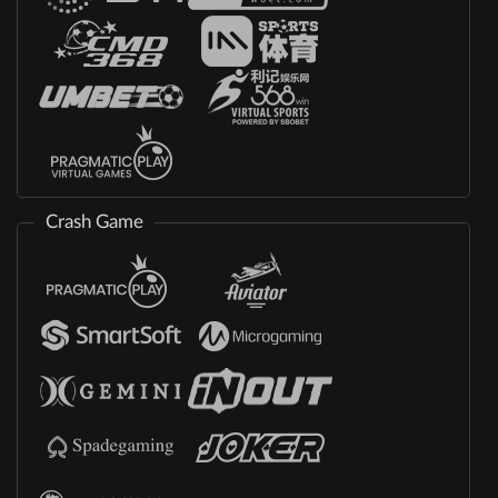
Crash Game