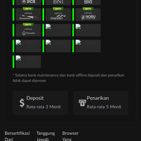
* Selama bank maintenance dan bank offline deposit dan penarikan
tidak dapat diproses
Deposit
Penarikan
Rata-rata 3 Menit
Rata-rata 5 Menit
Bersertifikasi
Tanggung
Browser
Dari
Jawab
Yang