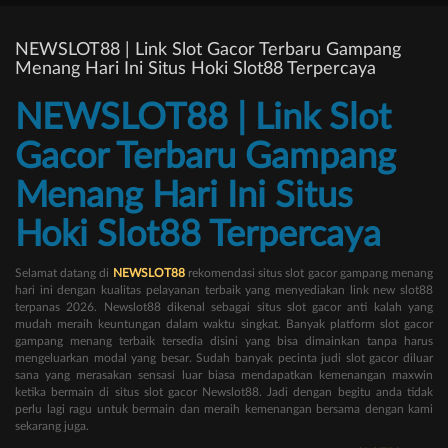
NEWSLOT88 | Link Slot Gacor Terbaru Gampang
Menang Hari Ini Situs Hoki Slot88 Terpercaya
NEWSLOT88 | Link Slot
Gacor Terbaru Gampang
Menang Hari Ini Situs
Hoki Slot88 Terpercaya
Selamat datang di
NEWSLOT88
rekomendasi situs slot gacor gampang menang
hari ini dengan kualitas pelayanan terbaik yang menyediakan link new slot88
terpanas 2026. Newslot88 dikenal sebagai situs slot gacor anti kalah yang
mudah meraih keuntungan dalam waktu singkat. Banyak platform slot gacor
gampang menang terbaik tersedia disini yang bisa dimainkan tanpa harus
mengeluarkan modal yang besar. Sudah banyak pecinta judi slot gacor diluar
sana yang merasakan sensasi luar biasa mendapatkan kemenangan maxwin
ketika bermain di situs slot gacor Newslot88. Jadi dengan begitu anda tidak
perlu lagi ragu untuk bermain dan meraih kemenangan bersama dengan kami
sekarang juga.