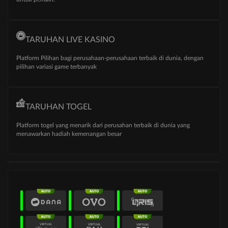
TARUHAN LIVE KASINO
Platform Pilihan bagi perusahaan-perusahaan terbaik di dunia, dengan
pilihan variasi game terbanyak
TARUHAN TOGEL
Platform togel yang menarik dari perusahan terbaik di dunia yang
menawarkan hadiah kemenangan besar