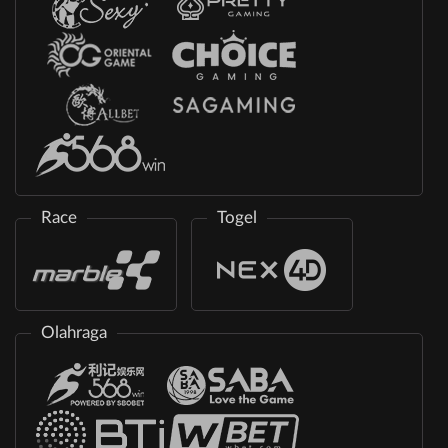
Race
Togel
Olahraga