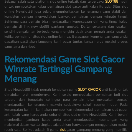
Sebagai salah satu platform slot online terbaik dan terpercaya
SLOT88
hadir
untuk membuktikan kalau permainan slot gacor anti kalah itu ada. Situs slot
online Newslot88 juga selalu memprioritaskan kemenangan yang stabil dan
konsisten dengan menyediakan banyak permainan dengan winrate tinggi.
Sehingga para pemain bisa mendapatkan kepercayaan diri yang tinggi kalau
bermain di link new slot88 pantang rungkad. Daftar sekarang dan rasakan
sendiri pengalaman berbeda yang mungkin tidak akan pernah anda rasakan
ketika bermain di situs slot online lainnya. Berapapun kemenangan yang anda
dapatkan pasti akan langsung kami bayar tuntas tanpa harus melalui proses
yang lama dan ribet.
Rekomendasi Game Slot Gacor
Winrate Tertinggi Gampang
Menang
Situs Newslot88 tidak pernah kehabisan game
SLOT GACOR
anti kalah untuk
dimainkan oleh membernya. Kami selalu menyediakan permainan judi slot
terbaru dan terupdate sehingga para pemain bisa merasakan sensasi
mendapatkan kemenangan maxwin setidaknya sekali seumur hidup. Pada
kesempatan kali ini kami akan memberikan rekomendasi permainan slot gacor
anti kalah yang harus anda coba di situs slot online Newslot88. Kami berani
memberikan jaminan kalau anda akan mendapatkan keuntungan yang
maksimal dalam waktu singkat saja bahkan hanya dengan menggunakan modal
receh saja. Berikut adalah 5 game
slot
gacor gampang menang yang memiliki