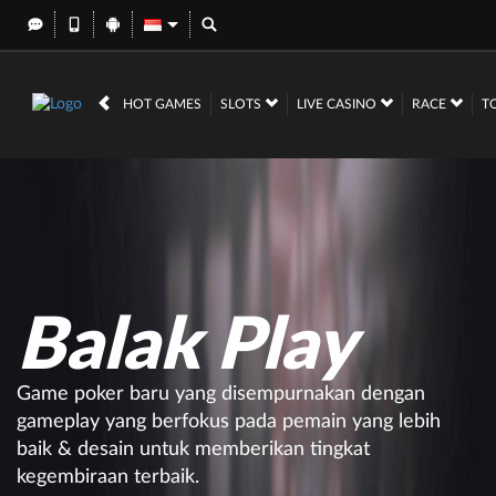
HOT GAMES
SLOTS
LIVE CASINO
RACE
T
Balak Play
Game poker baru yang disempurnakan dengan
gameplay yang berfokus pada pemain yang lebih
baik & desain untuk memberikan tingkat
kegembiraan terbaik.