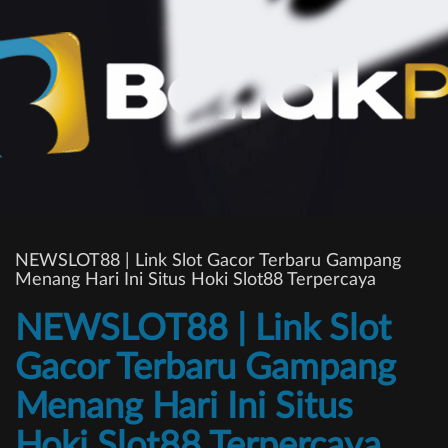
NEWSLOT88 | Link Slot Gacor Terbaru Gampang
Menang Hari Ini Situs Hoki Slot88 Terpercaya
NEWSLOT88 | Link Slot
Gacor Terbaru Gampang
Menang Hari Ini Situs
Hoki Slot88 Terpercaya