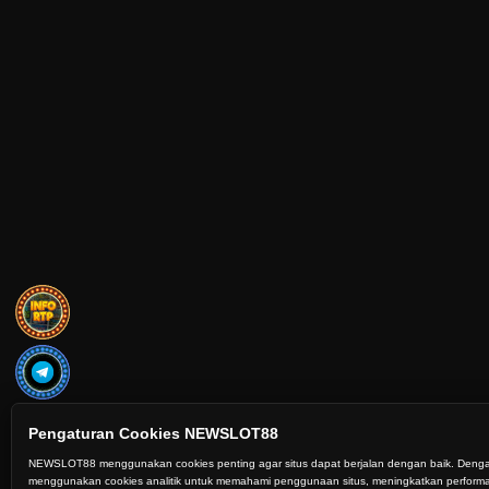
Pengaturan Cookies NEWSLOT88
NEWSLOT88 menggunakan cookies penting agar situs dapat berjalan dengan baik. Denga
menggunakan cookies analitik untuk memahami penggunaan situs, meningkatkan performa