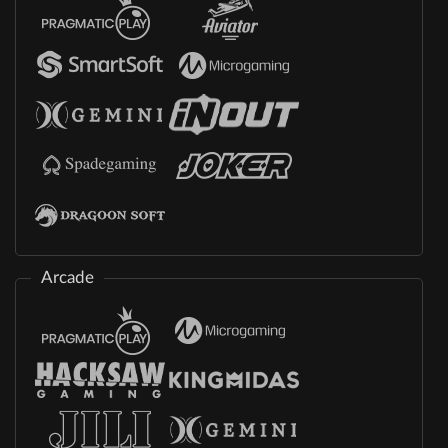
Arcade