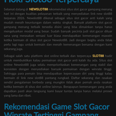
Selamat datang di
NEWSLOT88
rekomendasi situs slot gacor gampang menang
hari ini dengan kualitas pelayanan terbaik yang menyediakan link new slot88
terpanas 2026. Newslot88 dikenal sebagai situs slot gacor anti kalah yang
mudah meraih keuntungan dalam waktu singkat. Banyak platform slot gacor
gampang menang terbaik tersedia disini yang bisa dimainkan tanpa harus
mengeluarkan modal yang besar. Sudah banyak pecinta judi slot gacor diluar
sana yang merasakan sensasi luar biasa mendapatkan kemenangan maxwin
ketika bermain di situs slot gacor Newslot88. Jadi dengan begitu anda tidak
perlu lagi ragu untuk bermain dan meraih kemenangan bersama dengan kami
sekarang juga.
Sebagai salah satu platform slot online terbaik dan terpercaya
SLOT88
hadir
untuk membuktikan kalau permainan slot gacor anti kalah itu ada. Situs slot
online Newslot88 juga selalu memprioritaskan kemenangan yang stabil dan
konsisten dengan menyediakan banyak permainan dengan winrate tinggi.
Sehingga para pemain bisa mendapatkan kepercayaan diri yang tinggi kalau
bermain di link new slot88 pantang rungkad. Daftar sekarang dan rasakan
sendiri pengalaman berbeda yang mungkin tidak akan pernah anda rasakan
ketika bermain di situs slot online lainnya. Berapapun kemenangan yang anda
dapatkan pasti akan langsung kami bayar tuntas tanpa harus melalui proses
yang lama dan ribet.
Rekomendasi Game Slot Gacor
Winrate Tertinggi Gampang