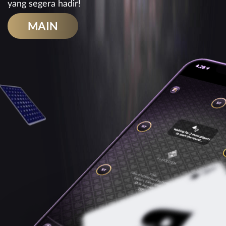
yang segera hadir!
MAIN