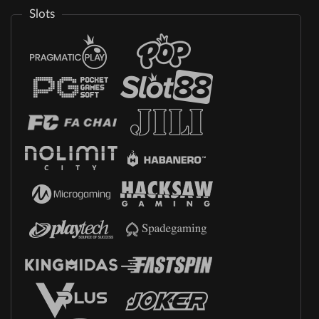
Slots