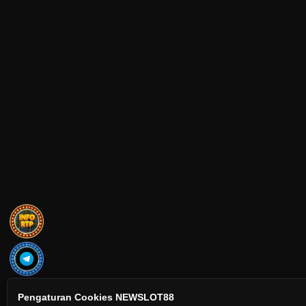
Pengaturan Cookies NEWSLOT88