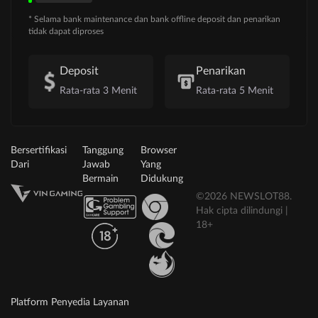
* Selama bank maintenance dan bank offline deposit dan penarikan
tidak dapat diproses
Deposit
Penarikan
Rata-rata 3 Menit
Rata-rata 5 Menit
Bersertifikasi
Tanggung
Browser
Dari
Jawab
Yang
Bermain
Didukung
©2026 NEWSLOT88.
Hak cipta dilindungi |
18+
Platform Penyedia Layanan