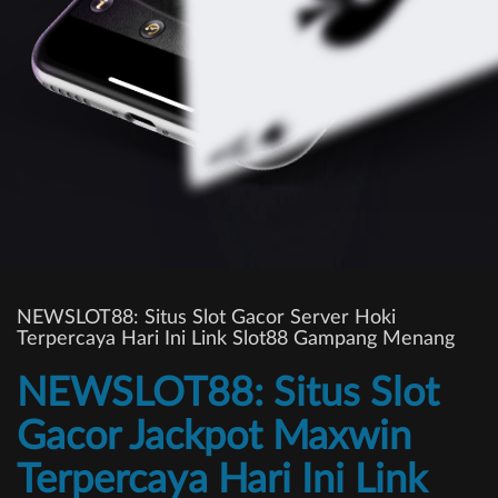
NEWSLOT88: Situs Slot Gacor Server Hoki
Terpercaya Hari Ini Link Slot88 Gampang Menang
NEWSLOT88: Situs Slot
Gacor Jackpot Maxwin
Terpercaya Hari Ini Link