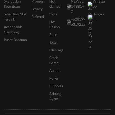
Syarat dan
Promosi
Hot
NEWSL
Whatsa
Ketentuan
Games
OT88OF
pp
Loyalty
C
Situs Judi Slot
Slots
Telegra
Referral
Terbaik
+628199
m
Live
6319255
Responsible
Casino
Gambling
Race
Pusat Bantuan
Togel
Olahraga
Crash
Game
Arcade
Poker
E-Sports
Sabung
Ayam