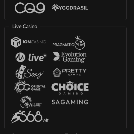
Live Casino