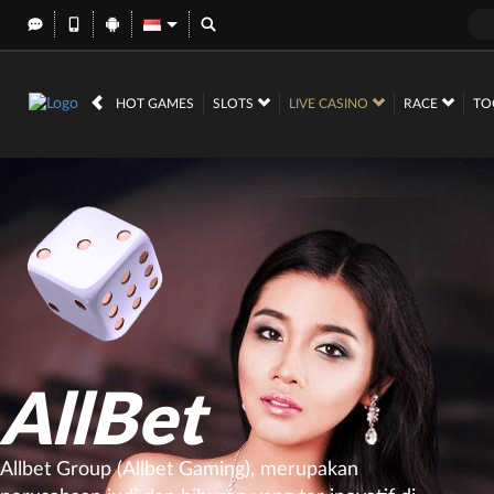
HOT GAMES
SLOTS
LIVE CASINO
RACE
TO
AllBet
Allbet Group (Allbet Gaming), merupakan