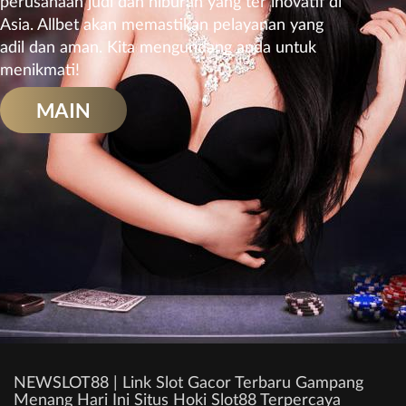
perusahaan judi dan hiburan yang ter inovatif di
Asia. Allbet akan memastikan pelayanan yang
adil dan aman. Kita mengundang anda untuk
menikmati!
MAIN
NEWSLOT88 | Link Slot Gacor Terbaru Gampang
Menang Hari Ini Situs Hoki Slot88 Terpercaya