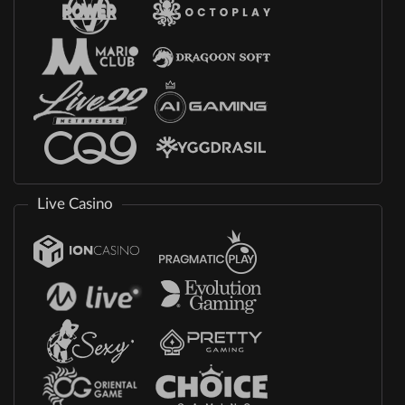
Live Casino