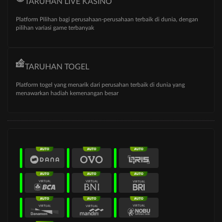
TARUHAN LIVE KASINO
Platform Pilihan bagi perusahaan-perusahaan terbaik di dunia, dengan
pilihan variasi game terbanyak
TARUHAN TOGEL
Platform togel yang menarik dari perusahan terbaik di dunia yang
menawarkan hadiah kemenangan besar