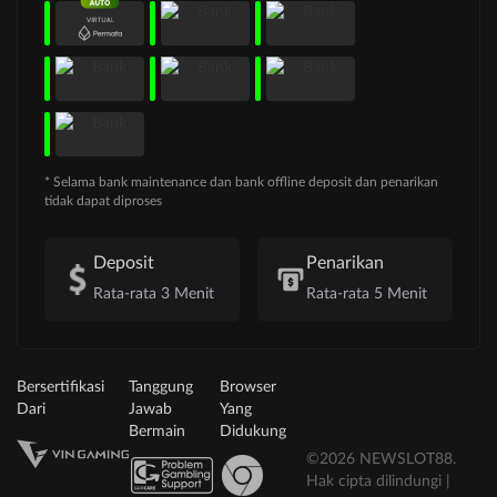
* Selama bank maintenance dan bank offline deposit dan penarikan
tidak dapat diproses
Deposit
Penarikan
Rata-rata 3 Menit
Rata-rata 5 Menit
Bersertifikasi
Tanggung
Browser
Dari
Jawab
Yang
Bermain
Didukung
©2026 NEWSLOT88.
Hak cipta dilindungi |