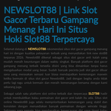
NEWSLOT88 | Link Slot
Gacor Terbaru Gampang
Menang Hari Ini Situs
Hoki Slot88 Terpercaya
Selamat datang di
NEWSLOT88
rekomendasi situs slot gacor gampang menang
hari ini dengan kualitas pelayanan terbaik yang menyediakan link new slot88
terpanas 2026. Newslot88 dikenal sebagai situs slot gacor anti kalah yang
mudah meraih keuntungan dalam waktu singkat. Banyak platform slot gacor
gampang menang terbaik tersedia disini yang bisa dimainkan tanpa harus
mengeluarkan modal yang besar. Sudah banyak pecinta judi slot gacor diluar
sana yang merasakan sensasi luar biasa mendapatkan kemenangan maxwin
ketika bermain di situs slot gacor Newslot88. Jadi dengan begitu anda tidak
perlu lagi ragu untuk bermain dan meraih kemenangan bersama dengan kami
sekarang juga.
Sebagai salah satu platform slot online terbaik dan terpercaya
SLOT88
hadir
untuk membuktikan kalau permainan slot gacor anti kalah itu ada. Situs slot
online Newslot88 juga selalu memprioritaskan kemenangan yang stabil dan
konsisten dengan menyediakan banyak permainan dengan winrate tinggi.
Sehingga para pemain bisa mendapatkan kepercayaan diri yang tinggi kalau