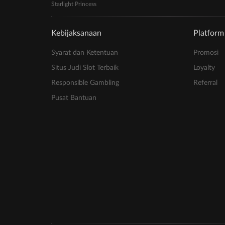
Starlight Princess
Kebijaksanaan
Platform
Syarat dan Ketentuan
Promosi
Situs Judi Slot Terbaik
Loyalty
Responsible Gambling
Referral
Pusat Bantuan