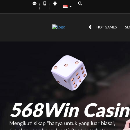
HOT GAMES
SL
568Win Casin
Mengikuti sikap "hanya untuk yang luar biasa",