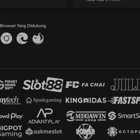
Browser Yang Didukung