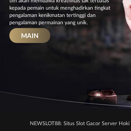
tim akan membawa kreativitas tak terbatas
kepada pemain untuk menghadirkan tingkat
pengalaman kenikmatan tertinggi dan
pengalaman permainan yang unik.
MAIN
NEWSLOT88: Situs Slot Gacor Server Hoki 