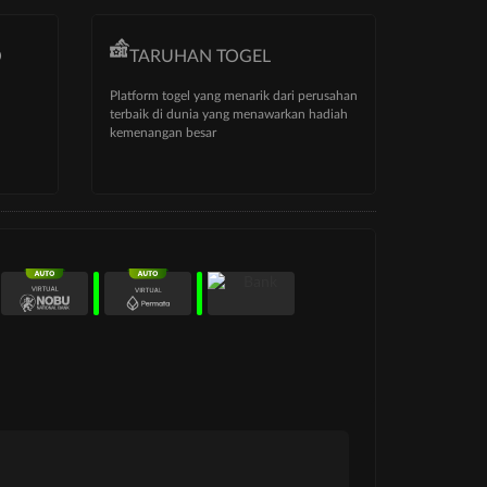
O
TARUHAN TOGEL
Platform togel yang menarik dari perusahan
terbaik di dunia yang menawarkan hadiah
kemenangan besar