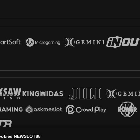
ookies NEWSLOT88