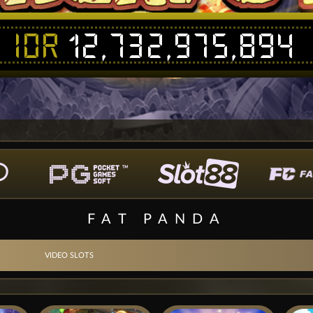
IDR
12,732,975,894
FAT PANDA
VIDEO SLOTS