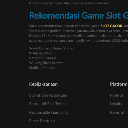
tuntas tanpa harus melalui proses yang lama dan ribet.
Rekomendasi Game Slot G
Situs Newslot88 tidak pernah kehabisan game
SLOT GACOR
ant
sensasi mendapatkan kemenangan maxwin setidaknya sekali seumu
Newslot88. Kami berani memberikan jaminan kalau anda akan 
gacor gampang menang yang memiliki winrate tertinggi 2026 terb
Sweet Bonanza Super Scatter
Mahjong Ways 3
Gates of Olympus
Wukong Black Scatter
Starlight Princess
Kebijaksanaan
Platform
Syarat dan Ketentuan
Promosi
Situs Judi Slot Terbaik
Loyalty
Responsible Gambling
Referral
Pusat Bantuan