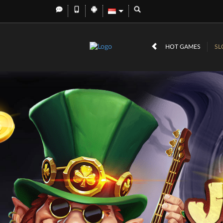
HOT GAMES
SL