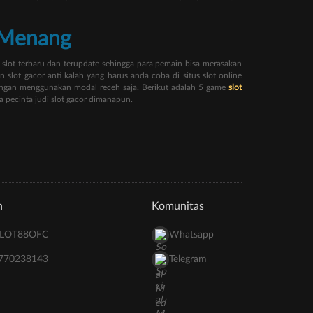
 Menang
slot terbaru dan terupdate sehingga para pemain bisa merasakan
lot gacor anti kalah yang harus anda coba di situs slot online
ngan menggunakan modal receh saja. Berikut adalah 5 game
slot
 pecinta judi slot gacor dimanapun.
n
Komunitas
LOT88OFC
Whatsapp
770238143
Telegram