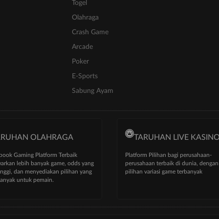
Togel
Olahraga
Crash Game
Arcade
Poker
E-Sports
Sabung Ayam
ARUHAN OLAHRAGA
TARUHAN LIVE KASIN
book Gaming Platform Terbaik
Platform Pilihan bagi perusahaan-
rkan lebih banyak game, odds yang
perusahaan terbaik di dunia, dengan
tinggi, dan menyediakan pilihan yang
pilihan variasi game terbanyak
banyak untuk pemain.