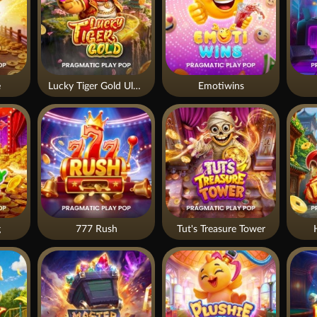
e
Lucky Tiger Gold Ultimate
Emotiwins
g
777 Rush
Tut's Treasure Tower