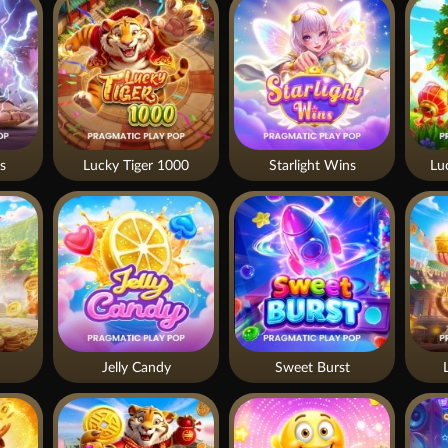
s
Lucky Tiger 1000
Starlight Wins
Lu
Jelly Candy
Sweet Burst