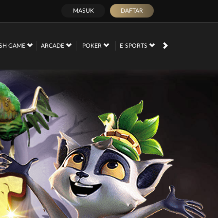
MASUK
DAFTAR
SH GAME
ARCADE
POKER
E-SPORTS
SABUNG AYAM