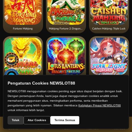
Fortune Mahjong
Mahjong Fortune 2: Dragon Riches
Caishen Mahjong: Triple Luck
MAHJONG BONUS
Lotus Lanterns: Dragon's Fortune
Starlight Princess 2000
Pengaturan Cookies NEWSLOT88
NEWSLOT88 menggunakan cookies penting agar situs dapat berjalan dengan baik.
Dengan persetujuan Anda, kami juga dapat menggunakan cookies analitik untuk
memahami penggunaan situs, meningkatkan performa, serta memberikan
pengalaman yang lebih nyaman. Silakan membaca
Kebijakan Privasi NEWSLOT88
untuk informasi lebih lanjut.
Tolak
Atur Cookies
Terima Semua
Beranda
Promosi
Masuk
Hub. Kami
Akun Saya
RAGE T-REX
RAGE T-REX 2
Huffin’ And Puffin’ Rising