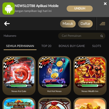
×
NEWSLOT88 Aplikasi Mobile
UNDUH
Jangan tampilkan lagi hari ini
Masuk
Daftar
Habanero
SEMUA PERMAINAN
TOP 20
BONUS BUY GAME
SLOTS
RTP
96%
RTP
95%
RTP
Nexus Koi Gate
Hot Hot Nexus
Nexus Wealth Inn