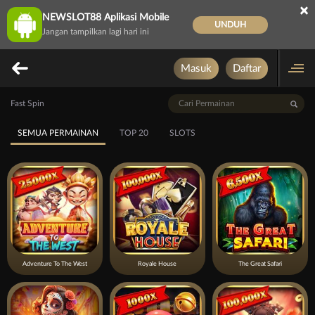
×
NEWSLOT88 Aplikasi Mobile
UNDUH
Jangan tampilkan lagi hari ini
Masuk
Daftar
Fast Spin
SEMUA PERMAINAN
TOP 20
SLOTS
Adventure To The West
Royale House
The Great Safari