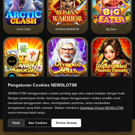
Arctic Clash
ROMAN WARRIOR
Big Eater
Yuanbao Mahjong
Olympus - Zeus
Unparalleled Phoenix Dynasty
Pengaturan Cookies NEWSLOT88
NEWSLOT88 menggunakan cookies penting agar situs dapat berjalan dengan baik.
Dengan persetujuan Anda, kami juga dapat menggunakan cookies analitik untuk
memahami penggunaan situs, meningkatkan performa, serta memberikan
pengalaman yang lebih nyaman. Silakan membaca
Kebijakan Privasi NEWSLOT88
untuk informasi lebih lanjut.
Tolak
Atur Cookies
Terima Semua
Beranda
Promosi
Masuk
Hub. Kami
Akun Saya
Fortune's Treasure
Dragon777
OLYMPUS DEMETER