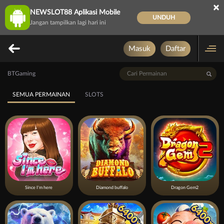
×
NEWSLOT88 Aplikasi Mobile
UNDUH
Jangan tampilkan lagi hari ini
Masuk
Daftar
BTGaming
SEMUA PERMAINAN
SLOTS
Since I'm here
Diamond buffalo
Dragon Gem2