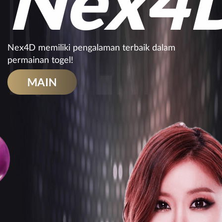
Nex4
Nex4D memiliki pengalaman terbaik dalam
permainan togel!
MAIN