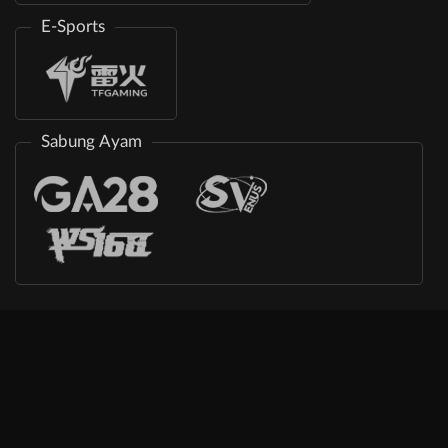
E-Sports
Sabung Ayam