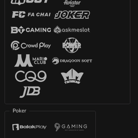
Poker