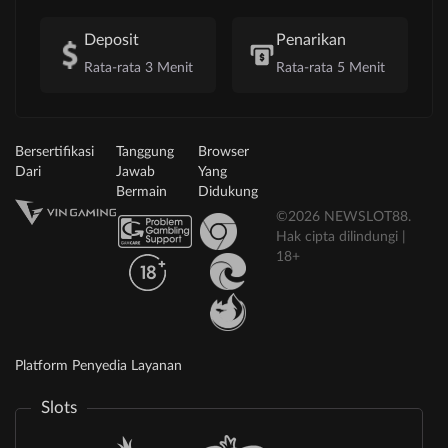
Deposit
Penarikan
Rata-rata 3 Menit
Rata-rata 5 Menit
Bersertifikasi
Tanggung
Browser
Dari
Jawab
Yang
Bermain
Didukung
©2026 NEWSLOT88.
Hak cipta dilindungi |
18+
Platform Penyedia Layanan
Slots