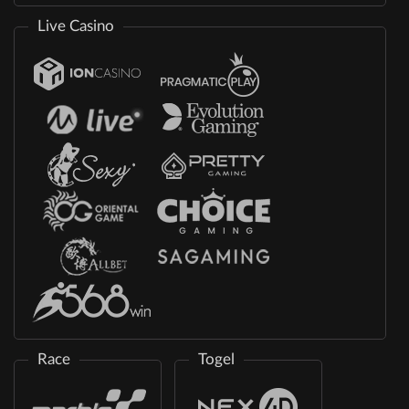
Live Casino
Race
Togel