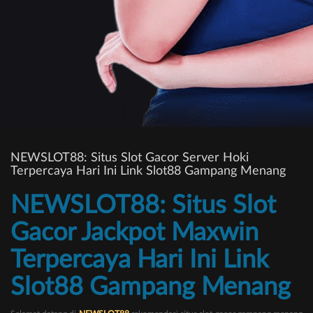
NEWSLOT88: Situs Slot Gacor Server Hoki
Terpercaya Hari Ini Link Slot88 Gampang Menang
NEWSLOT88: Situs Slot
Gacor Jackpot Maxwin
Terpercaya Hari Ini Link
Slot88 Gampang Menang