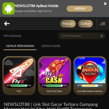
×
NEWSLOT88 Aplikasi Mobile
UNDUH
Jangan tampilkan lagi hari ini
Masuk
Daftar
MicroGaming
SEMUA PERMAINAN
CRASH GAME
RTP
96%
RTP
92%
RTP
84%
FlyX
FlyX Cash Turbo
Incredible Balloon Machine
NEWSLOT88 | Link Slot Gacor Terbaru Gampang