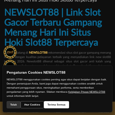
Menang Hari Ini Situs Hoki Slot88 Terpercaya
NEWSLOT88 | Link Slot
Gacor Terbaru Gampang
Menang Hari Ini Situs
Hoki Slot88 Terpercaya
Selamat datang di
NEWSLOT88
rekomendasi situs slot gacor gampang menang
hari ini dengan kualitas pelayanan terbaik yang menyediakan link new slot88
terpanas 2026. Newslot88 dikenal sebagai situs slot gacor anti kalah yang
mudah meraih keuntungan dalam waktu singkat. Banyak platform slot gacor
gampang menang terbaik tersedia disini yang bisa dimainkan tanpa harus
Pengaturan Cookies NEWSLOT88
mengeluarkan modal yang besar. Sudah banyak pecinta judi slot gacor diluar
sana yang merasakan sensasi luar biasa mendapatkan kemenangan maxwin
NEWSLOT88 menggunakan cookies penting agar situs dapat berjalan dengan baik.
ketika bermain di situs slot gacor Newslot88. Jadi dengan begitu anda tidak
Dengan persetujuan Anda, kami juga dapat menggunakan cookies analitik untuk
perlu lagi ragu untuk bermain dan meraih kemenangan bersama dengan kami
memahami penggunaan situs, meningkatkan performa, serta memberikan
sekarang juga.
pengalaman yang lebih nyaman. Silakan membaca
Kebijakan Privasi NEWSLOT88
untuk informasi lebih lanjut.
Sebagai salah satu platform slot online terbaik dan terpercaya
SLOT88
hadir
untuk membuktikan kalau permainan slot gacor anti kalah itu ada. Situs slot
Tolak
Atur Cookies
Terima Semua
online Newslot88 juga selalu memprioritaskan kemenangan yang stabil dan
konsisten dengan menyediakan banyak permainan dengan winrate tinggi.
Beranda
Promosi
Masuk
Hub. Kami
Akun Saya