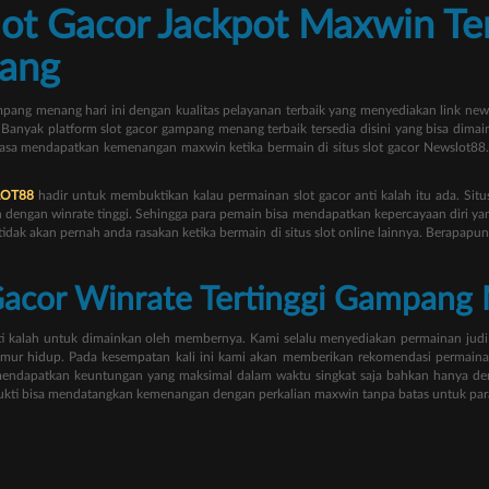
t Gacor Jackpot Maxwin Terp
ang
pang menang hari ini dengan kualitas pelayanan terbaik yang menyediakan link new 
Banyak platform slot gacor gampang menang terbaik tersedia disini yang bisa dim
 biasa mendapatkan kemenangan maxwin ketika bermain di situs slot gacor Newslot88.
LOT88
hadir untuk membuktikan kalau permainan slot gacor anti kalah itu ada. Sit
engan winrate tinggi. Sehingga para pemain bisa mendapatkan kepercayaan diri yang
idak akan pernah anda rasakan ketika bermain di situs slot online lainnya. Berapap
acor Winrate Tertinggi Gampang
i kalah untuk dimainkan oleh membernya. Kami selalu menyediakan permainan judi 
r hidup. Pada kesempatan kali ini kami akan memberikan rekomendasi permainan s
mendapatkan keuntungan yang maksimal dalam waktu singkat saja bahkan hanya de
ukti bisa mendatangkan kemenangan dengan perkalian maxwin tanpa batas untuk para