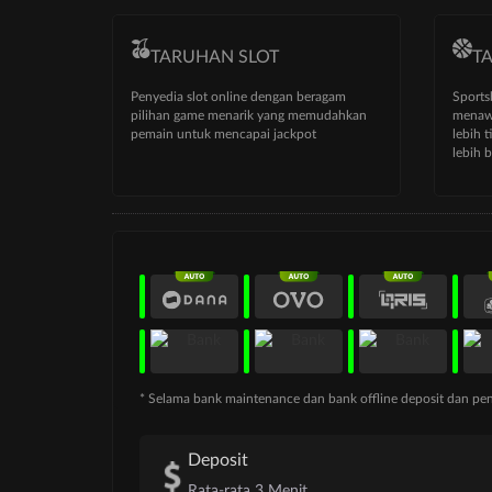
TARUHAN SLOT
T
Penyedia slot online dengan beragam
Sports
pilihan game menarik yang memudahkan
menawa
pemain untuk mencapai jackpot
lebih 
lebih 
* Selama bank maintenance dan bank offline deposit dan pen
Deposit
Rata-rata 3 Menit