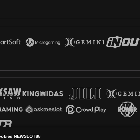
ookies NEWSLOT88