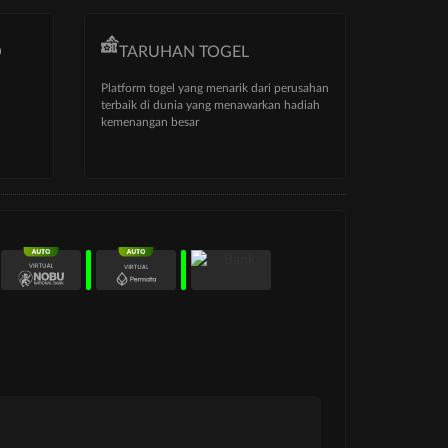
O
TARUHAN TOGEL
Platform togel yang menarik dari perusahan
terbaik di dunia yang menawarkan hadiah
kemenangan besar