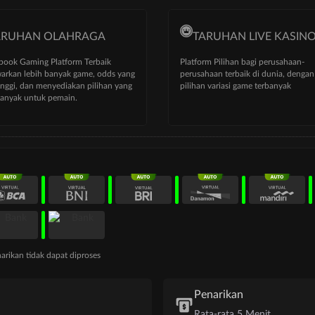
ARUHAN OLAHRAGA
TARUHAN LIVE KASIN
book Gaming Platform Terbaik
Platform Pilihan bagi perusahaan-
rkan lebih banyak game, odds yang
perusahaan terbaik di dunia, dengan
tinggi, dan menyediakan pilihan yang
pilihan variasi game terbanyak
banyak untuk pemain.
arikan tidak dapat diproses
Penarikan
Rata-rata 5 Menit