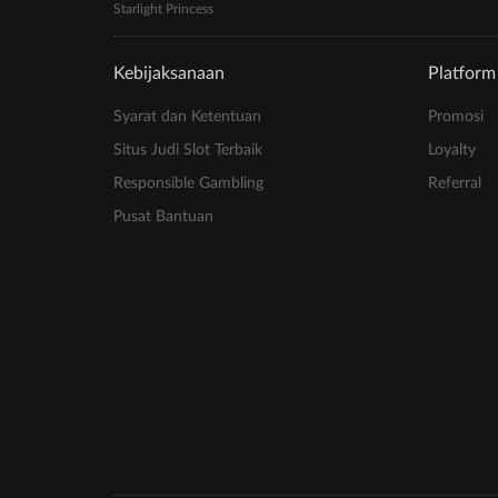
Starlight Princess
Kebijaksanaan
Platform
Syarat dan Ketentuan
Promosi
Situs Judi Slot Terbaik
Loyalty
Responsible Gambling
Referral
Pusat Bantuan