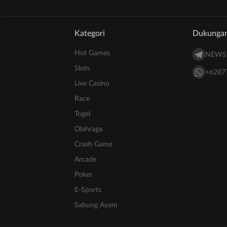
Kategori
Dukunga
Hot Games
NEWS
Slots
+6287
Live Casino
Race
Togel
Olahraga
Crash Game
Arcade
Poker
E-Sports
Sabung Ayam