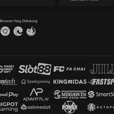
Browser Yang Didukung