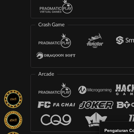
Crash Game
Arcade
Pengaturan C