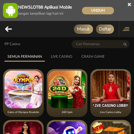
×
NEWSLOT88 Aplikasi Mobile
UNDUH
Jangan tampilkan lagi hari ini
Masuk
Daftar
PP Casino
SEMUA PERMAINAN
LIVE CASINO
CRASH GAME
Gates of Olympus Roulette
24D Spin
Live Casino Lobby