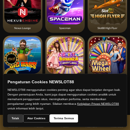
Nexus Lounge
Spaceman
Slot88 High Flyer
Big Bass Crash
Sweet Bonanza Candyland
Mega Wheel
Pengaturan Cookies NEWSLOT88
NEWSLOT88 menggunakan cookies penting agar situs dapat berjalan dengan baik.
Dengan persetujuan Anda, kami juga dapat menggunakan cookies analitik untuk
memahami penggunaan situs, meningkatkan performa, serta memberikan
pengalaman yang lebih nyaman. Silakan membaca
Kebijakan Privasi NEWSLOT88
untuk informasi lebih lanjut.
Tolak
Atur Cookies
Terima Semua
Beranda
Promosi
Masuk
Hub. Kami
Akun Saya
Amazing Baccarat