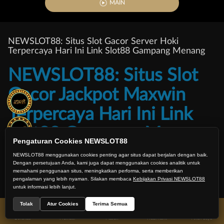
MAIN
NEWSLOT88: Situs Slot Gacor Server Hoki
Terpercaya Hari Ini Link Slot88 Gampang Menang
NEWSLOT88: Situs Slot
Gacor Jackpot Maxwin
Terpercaya Hari Ini Link
Slot88 Gampang Menang
Pengaturan Cookies NEWSLOT88
Selamat datang di
NEWSLOT88
rekomendasi situs slot gacor gampang menang
NEWSLOT88 menggunakan cookies penting agar situs dapat berjalan dengan baik.
hari ini dengan kualitas pelayanan terbaik yang menyediakan link new slot88
Dengan persetujuan Anda, kami juga dapat menggunakan cookies analitik untuk
terpanas 2026. Newslot88 dikenal sebagai situs slot gacor anti kalah yang
memahami penggunaan situs, meningkatkan performa, serta memberikan
mudah meraih keuntungan dalam waktu singkat. Banyak platform slot gacor
pengalaman yang lebih nyaman. Silakan membaca
Kebijakan Privasi NEWSLOT88
untuk informasi lebih lanjut.
gampang menang terbaik tersedia disini yang bisa dimainkan tanpa harus
mengeluarkan modal yang besar. Sudah banyak pecinta judi slot gacor diluar
Tolak
Atur Cookies
Terima Semua
sana yang merasakan sensasi luar biasa mendapatkan kemenangan maxwin
ketika bermain di situs slot gacor Newslot88. Jadi dengan begitu anda tidak
Beranda
Promosi
Masuk
Hub. Kami
Akun Saya
perlu lagi ragu untuk bermain dan meraih kemenangan bersama dengan kami