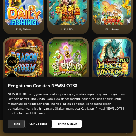
Daily Fishing
Li Kui Pi Yu
Bird Hunter
Dragon Storm
Insect Paradise
Monster Awaken plus
Pengaturan Cookies NEWSLOT88
NEWSLOT88 menggunakan cookies penting agar situs dapat berjalan dengan baik.
Dengan persetujuan Anda, kami juga dapat menggunakan cookies analitik untuk
memahami penggunaan situs, meningkatkan performa, serta memberikan
pengalaman yang lebih nyaman. Silakan membaca
Kebijakan Privasi NEWSLOT88
untuk informasi lebih lanjut.
Tolak
Atur Cookies
Terima Semua
Beranda
Promosi
Masuk
Hub. Kami
Akun Saya
Sea Food Paradise II Plus
Legend of the phoenix
YaoQianShu