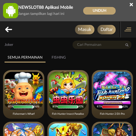
×
NEWSLOT88 Aplikasi Mobile
UNDUH
Jangan tampilkan lagi hari ini
Masuk
Daftar
Joker
SEMUA PERMAINAN
FISHING
RTP
96%
RTP
97%
RTP
83%
Fisherman's Wharf
Fish Hunter Insect Paradise
Fish Hunter 2 EX-Pro