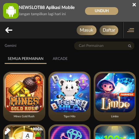
×
NEWSLOT88 Aplikasi Mobile
UNDUH
Jangan tampilkan lagi hari ini
Masuk
Daftar
Gemini
SEMUA PERMAINAN
ARCADE
Mines Gold Rush
Tiger Hilo
Limbo