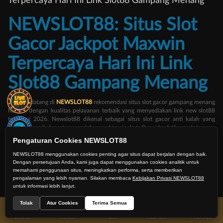
Terpercaya Hari Ini Link Slot88 Gampang Menang
NEWSLOT88: Situs Slot
Gacor Jackpot Maxwin
Terpercaya Hari Ini Link
Slot88 Gampang Menang
Selamat datang di
NEWSLOT88
rekomendasi situs slot gacor gampang menang
hari ini dengan kualitas pelayanan terbaik yang menyediakan link new slot88
terpanas 2026. Newslot88 dikenal sebagai situs slot gacor anti kalah yang
mudah meraih keuntungan dalam waktu singkat. Banyak platform slot gacor
gampang menang terbaik tersedia disini yang bisa dimainkan tanpa harus
Pengaturan Cookies NEWSLOT88
mengeluarkan modal yang besar. Sudah banyak pecinta judi slot gacor diluar
sana yang merasakan sensasi luar biasa mendapatkan kemenangan maxwin
NEWSLOT88 menggunakan cookies penting agar situs dapat berjalan dengan baik.
ketika bermain di situs slot gacor Newslot88. Jadi dengan begitu anda tidak
Dengan persetujuan Anda, kami juga dapat menggunakan cookies analitik untuk
perlu lagi ragu untuk bermain dan meraih kemenangan bersama dengan kami
memahami penggunaan situs, meningkatkan performa, serta memberikan
sekarang juga.
pengalaman yang lebih nyaman. Silakan membaca
Kebijakan Privasi NEWSLOT88
untuk informasi lebih lanjut.
Sebagai salah satu platform slot online terbaik dan terpercaya
SLOT88
hadir
untuk membuktikan kalau permainan slot gacor anti kalah itu ada. Situs slot
Tolak
Atur Cookies
Terima Semua
online Newslot88 juga selalu memprioritaskan kemenangan yang stabil dan
konsisten dengan menyediakan banyak permainan dengan winrate tinggi.
Beranda
Promosi
Masuk
Hub. Kami
Akun Saya