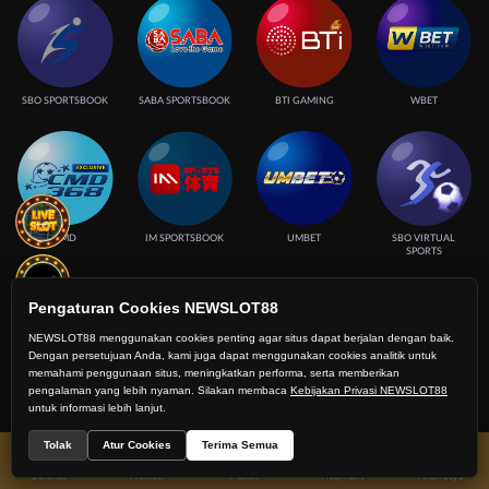
SBO SPORTSBOOK
SABA SPORTSBOOK
BTI GAMING
WBET
CMD
IM SPORTSBOOK
UMBET
SBO VIRTUAL
SPORTS
Pengaturan Cookies NEWSLOT88
NEWSLOT88 menggunakan cookies penting agar situs dapat berjalan dengan baik.
Dengan persetujuan Anda, kami juga dapat menggunakan cookies analitik untuk
memahami penggunaan situs, meningkatkan performa, serta memberikan
pengalaman yang lebih nyaman. Silakan membaca
Kebijakan Privasi NEWSLOT88
PP VIRTUAL SPORTS
untuk informasi lebih lanjut.
NEWSLOT88 | Link Slot Gacor Terbaru Gampang
Tolak
Atur Cookies
Terima Semua
Menang Hari Ini Situs Hoki Slot88 Terpercaya
Beranda
Promosi
Masuk
Hub. Kami
Akun Saya