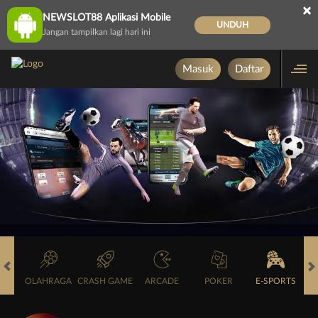
×
NEWSLOT88 Aplikasi Mobile
UNDUH
Jangan tampilkan lagi hari ini
Masuk
Daftar
L
OLAHRAGA
CRASH GAME
ARCADE
POKER
E-SPORTS